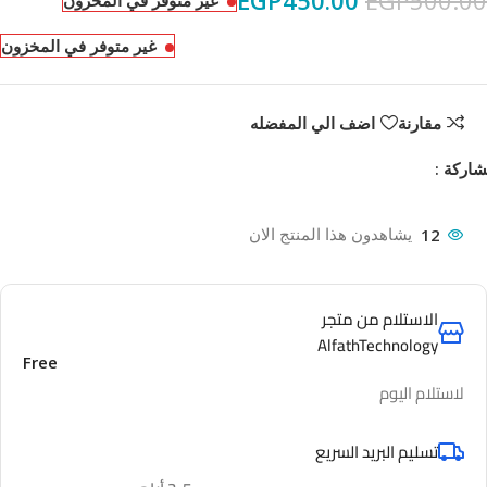
EGP
450.00
EGP
500.00
غير متوفر في المخزون
غير متوفر في المخزون
مقارنة
اضف الي المفضله
اركة :
12
يشاهدون هذا المنتج الان
الاستلام من متجر
AlfathTechnology
Free
لاستلام اليوم
تسليم البريد السريع