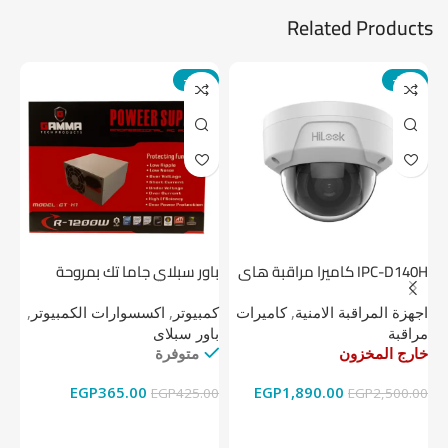
Related Products
-14%
-24%
IPC-D140H كاميرا مراقبة هاى
باور سبلاي جاما تك بمروحة
لوك داخلية 4 ميجا
واحدة
1 تيرابايت NV1 NVMe PCIe
اجهزة المراقبة الامنية
,
كاميرات
كمبيوتر
,
اكسسوارات الكمبيوتر
,
اج
مراقبة
باور سبلاى
دي
خارج المخزون
متوفرة
خا
EGP
365.00
EGP
1,890.00
00
EGP
425.00
EGP
2,500.00
قراءة المزيد
إضافة إلى السلة