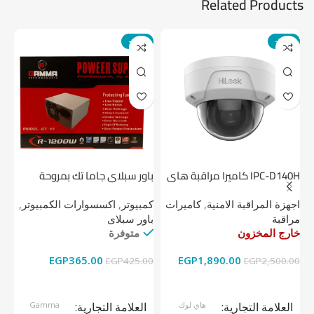
Related Products
-14%
-24%
IPC-D140H كاميرا مراقبة هاى
باور سبلاي جاما تك بمروحة
لوك داخلية 4 ميجا
واحدة
1 تيرابايت NV1 NVMe PCIe
اجهزة المراقبة الامنية
,
كاميرات
كمبيوتر
,
اكسسوارات الكمبيوتر
,
اج
مراقبة
باور سبلاى
دي
خارج المخزون
متوفرة
خا
EGP
365.00
EGP
1,890.00
00
EGP
425.00
EGP
2,500.00
قراءة المزيد
إضافة إلى السلة
العلامة التجارية
هاي لوك
العلامة التجارية
Gamma