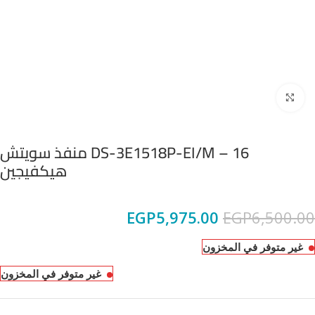
Click to enlarge
DS-3E1518P-EI/M – 16 منفذ سويتش
هيكفيجين
EGP
5,975.00
EGP
6,500.00
غير متوفر في المخزون
غير متوفر في المخزون