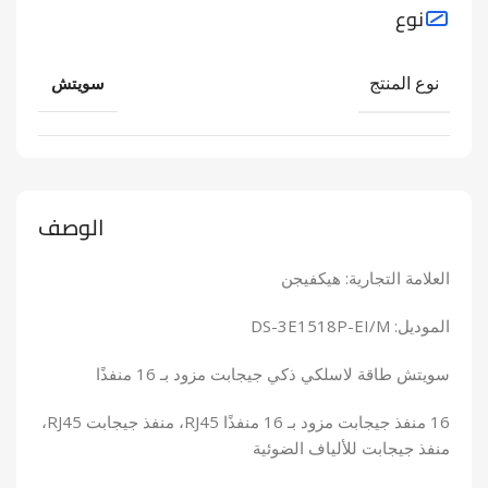
نوع
نوع المنتج
سويتش
الوصف
العلامة التجارية: هيكفيجن
الموديل: DS-3E1518P-EI/M
سويتش طاقة لاسلكي ذكي جيجابت مزود بـ 16 منفذًا
16 منفذ جيجابت مزود بـ 16 منفذًا RJ45، منفذ جيجابت RJ45،
منفذ جيجابت للألياف الضوئية