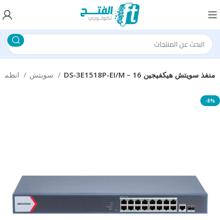
DS-3E1518P-EI/M – 16 منفذ سويتش هيكفيجين
سويتش
انظمة الشبكات
-8%