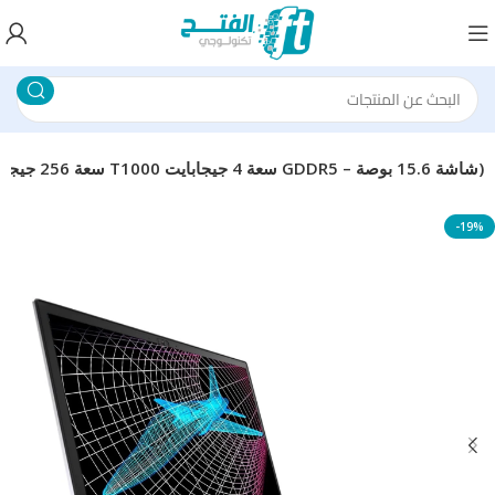
لابتوب ديل بريسيجن 7540 (معالج إنتل كور i7-9850H – سعة 32 جيجابايت – SSD سعة 256 جيجابايت – إنفيديا T1000 سعة 4 جيجابايت GDDR5 – شاشة 15.6 بوصة)
-19%