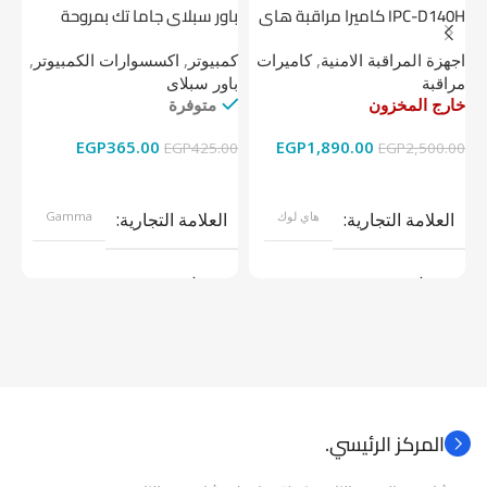
IPC-D140H كاميرا مراقبة هاى
باور سبلاي جاما تك بمروحة
لوك داخلية 4 ميجا
واحدة
1 تيرابايت NV1 NVMe PCIe
اجهزة المراقبة الامنية
,
كاميرات
كمبيوتر
,
اكسسوارات الكمبيوتر
,
اج
مراقبة
باور سبلاى
دي
خارج المخزون
متوفرة
خا
EGP
365.00
EGP
1,890.00
00
EGP
425.00
EGP
2,500.00
قراءة المزيد
إضافة إلى السلة
العلامة التجارية
هاي لوك
العلامة التجارية
Gamma
موديل
موديل
نوع المنتج
كاميرات مراقبة
نوع المنتج
باور سبلاى
المركز الرئيسي.