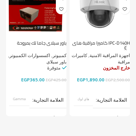
IPC-D140H كاميرا مراقبة هاى
باور سبلاي جاما تك بمروحة
لوك داخلية 4 ميجا
واحدة
1 تيرابايت NV1 NVMe PCIe
اجهزة المراقبة الامنية
,
كاميرات
كمبيوتر
,
اكسسوارات الكمبيوتر
,
اج
مراقبة
باور سبلاى
دي
خارج المخزون
متوفرة
خا
EGP
365.00
EGP
1,890.00
00
EGP
425.00
EGP
2,500.00
قراءة المزيد
إضافة إلى السلة
العلامة التجارية
هاي لوك
العلامة التجارية
Gamma
موديل
موديل
نوع المنتج
كاميرات مراقبة
نوع المنتج
باور سبلاى