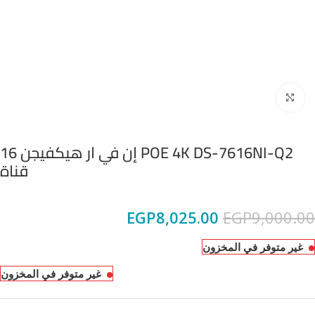
Click to enlarge
POE 4K DS-7616NI-Q2 إن في ار هيكفيجن 16
قناة
EGP
8,025.00
EGP
9,000.00
غير متوفر في المخزون
غير متوفر في المخزون