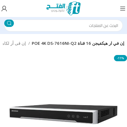
POE 4K DS-7616NI-Q2 إن في ار هيكفيجن 16 قناة
إن ڨى أر لكاميرات المراقبة
-11%