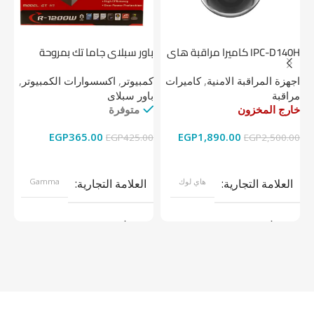
IPC-D140H كاميرا مراقبة هاى
باور سبلاي جاما تك بمروحة
لوك داخلية 4 ميجا
واحدة
1 تيرابايت NV1 NVMe PCIe
اجهزة المراقبة الامنية
,
كاميرات
كمبيوتر
,
اكسسوارات الكمبيوتر
,
اج
مراقبة
باور سبلاى
دي
خارج المخزون
متوفرة
خا
EGP
365.00
EGP
1,890.00
00
EGP
425.00
EGP
2,500.00
قراءة المزيد
إضافة إلى السلة
العلامة التجارية
هاي لوك
العلامة التجارية
Gamma
موديل
موديل
نوع المنتج
كاميرات مراقبة
نوع المنتج
باور سبلاى