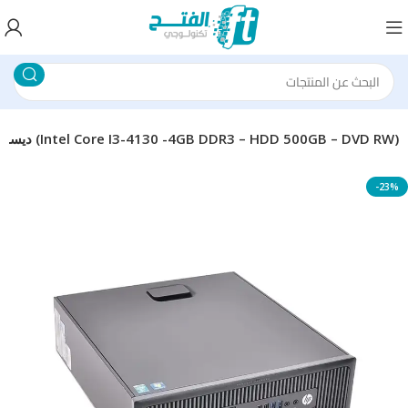
HP EliteDesk 600 G1 ديسك توب (Intel Core I3-4130 -4GB DDR3 – HDD 500GB – DVD RW)
-23%