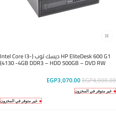
Click to enlarge
HP EliteDesk 600 G1 ديسك توب (Intel Core I3-
4130 -4GB DDR3 – HDD 500GB – DVD RW)
EGP
3,070.00
EGP
4,000.00
غير متوفر في المخزون
غير متوفر في المخزون