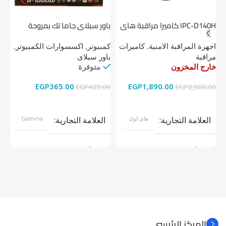
IPC-D140H كاميرا مراقبة هاى
باور سبلاي جاما تك بمروحة
لوك داخلية 4 ميجا
واحدة
1 تيرابايت NV1 NVMe PCIe
اجهزة المراقبة الامنية
,
كاميرات
كمبيوتر
,
اكسسوارات الكمبيوتر
,
اج
مراقبة
باور سبلاى
دي
خارج المخزون
متوفرة
خا
EGP
365.00
EGP
1,890.00
00
EGP
425.00
EGP
2,500.00
قراءة المزيد
إضافة إلى السلة
العلامة التجارية
هاي لوك
العلامة التجارية
Gamma
موديل
موديل
نوع المنتج
كاميرات مراقبة
نوع المنتج
باور سبلاى
المركز الرئيسي.