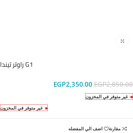
Click to enlarge
G1 راوتر تيندا
EGP
2,350.00
EGP
2,850.00
غير متوفر في المخزون
غير متوفر في المخزون
مقارنة
اضف الي المفضله