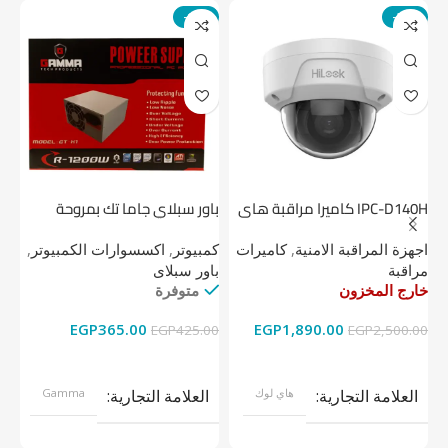
-14%
-24%
IPC-D140H كاميرا مراقبة هاى
باور سبلاي جاما تك بمروحة
لوك داخلية 4 ميجا
واحدة
1 تيرابايت NV1 NVMe PCIe
اجهزة المراقبة الامنية
,
كاميرات
كمبيوتر
,
اكسسوارات الكمبيوتر
,
اج
مراقبة
باور سبلاى
دي
خارج المخزون
متوفرة
خا
EGP
365.00
EGP
1,890.00
00
EGP
425.00
EGP
2,500.00
قراءة المزيد
إضافة إلى السلة
العلامة التجارية
هاي لوك
العلامة التجارية
Gamma