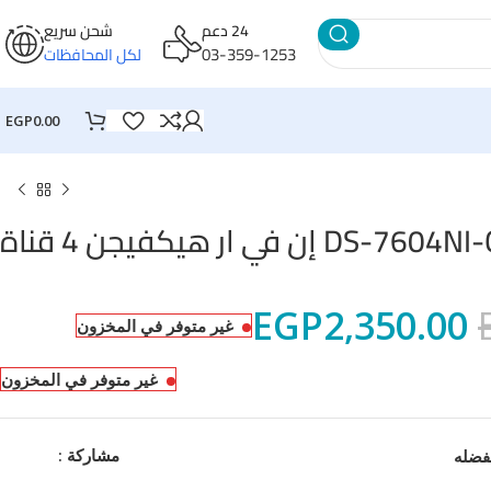
24 دعم
شحن سريع
03-359-1253
لكل المحافظات
EGP
0.00
DS إن في ار هيكفيجن 4 قناة
EGP
2,350.00
غير متوفر في المخزون
غير متوفر في المخزون
مشاركة :
فضله