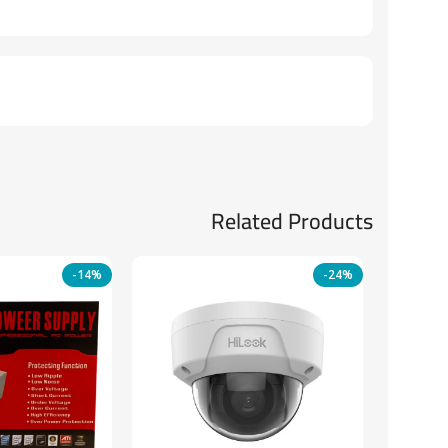
Related Products
-14%
-24%