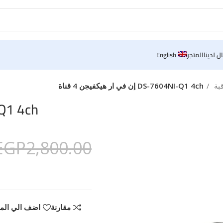
ل لدينا
المتجر
English
قبة
DS-7604NI-Q1 4ch إن في ار هيكفيجن 4 قناة
-7604NI-Q1 4ch
EGP
2,800.00
مقارنة
اضف الي الم