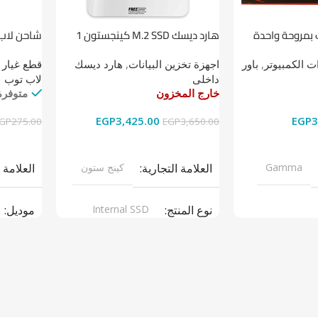
 بمروحة واحدة
هارد ديسك M.2 SSD كينجستون 1
شاحن لاب توب 
تيرابايت NV1 NVMe PCIe
 الكمبيوتر
,
باور
اجهزة تخزين البيانات
,
هارد ديسك
قطع غيار 
داخلى
لاب توب
خارج المخزون
متوفرة
EGP
3,425.00
EGP
3
GP
275.00
EGP
3,650.00
قراءة المزيد
إضافة إل
Gamma
العلامة التجارية
كينج ستون
العلامة 
نوع المنتج
Internal SSD
موديل
ر سبلاى
موديل
NV1
نوع المن
ARGERS