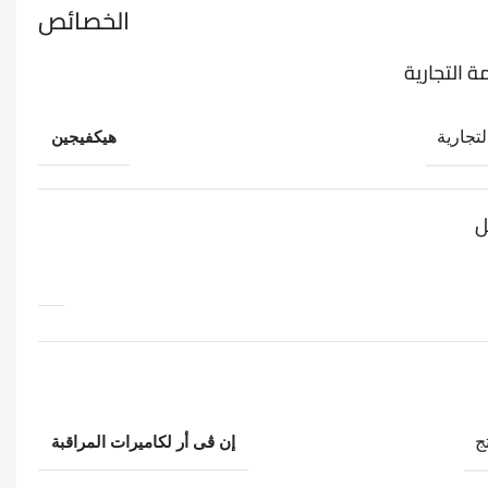
الخصائص
ة التجارية
لتجارية
هيكفيجين
ل
ج
إن ڨى أر لكاميرات المراقبة