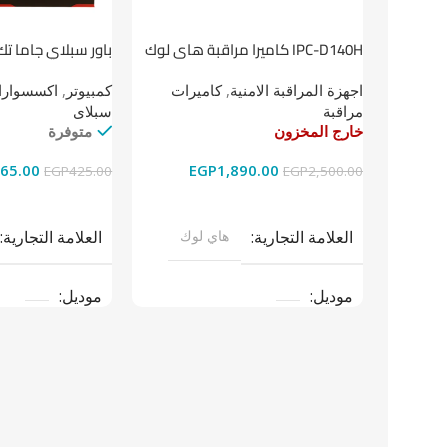
باور سبلاي جاما تك
IPC-D140H كاميرا مراقبة هاى لوك
داخلية 4 ميجا
كمبيوتر
,
اكسسوارات
اجهزة المراقبة الامنية
,
كاميرات
سبلاى
مراقبة
متوفرة
خارج المخزون
65.00
EGP
1,890.00
EGP
425.00
EGP
2,500.00
إضافة إلى السلة
قراءة المزيد
العلامة التجارية
العلامة التجارية
هاي لوك
موديل
موديل
نوع المنتج
باو
نوع المنتج
كاميرات مراقبة