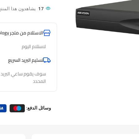
17
يشاهدون هذا المنتج
الاستلام من متجر AlfathTechnology
لاستلام اليوم
تسليم البريد السريع
سوف يقوم ساعي البريد لدي
المحدد
وسائل الدفع: