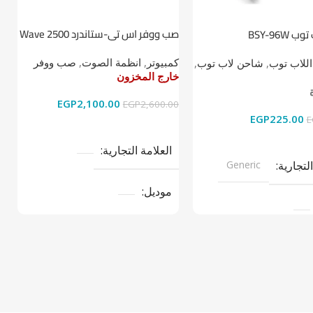
صب ووفر اس تي-ستاندرد Wave 2500
BSY-96W
ط
2.1
كمبيوتر
,
انظمة الصوت
,
صب ووفر
اللاب توب
,
شاحن لاب توب
,
ا
خارج المخزون
خ
خ
EGP
2,100.00
EGP
2,600.00
EGP
225.00
0
E
قراءة المزيد
ى السلة
العلامة التجارية
التجارية
Generic
موديل
نوع المنتج
صب ووفر
تج
LAPTOP CH