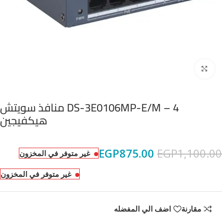
Click to enlarge
DS-3E0106MP-E/M – 4 منافذ سويتش
هيكفيجين
EGP
875.00
EGP
1,100.00
غير متوفر في المخزون
غير متوفر في المخزون
مقارنة
اضف الي المفضله