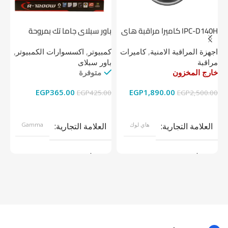
IPC-D140H كاميرا مراقبة هاى
باور سبلاي جاما تك بمروحة
لوك داخلية 4 ميجا
واحدة
1 تيرابايت NV1 NVMe PCIe
اجهزة المراقبة الامنية
,
كاميرات
كمبيوتر
,
اكسسوارات الكمبيوتر
,
اج
مراقبة
باور سبلاى
دي
خارج المخزون
متوفرة
خا
EGP
365.00
EGP
1,890.00
00
EGP
425.00
EGP
2,500.00
قراءة المزيد
إضافة إلى السلة
العلامة التجارية
هاي لوك
العلامة التجارية
Gamma
موديل
موديل
نوع المنتج
كاميرات مراقبة
نوع المنتج
باور سبلاى