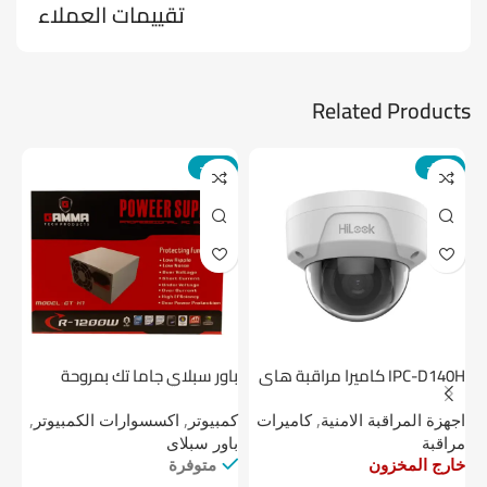
تقييمات العملاء
Related Products
-14%
-24%
IPC-D140H كاميرا مراقبة هاى
باور سبلاي جاما تك بمروحة
لوك داخلية 4 ميجا
واحدة
1 تيرابايت NV1 NVMe PCIe
اجهزة المراقبة الامنية
,
كاميرات
كمبيوتر
,
اكسسوارات الكمبيوتر
,
اج
مراقبة
باور سبلاى
دي
خارج المخزون
متوفرة
خا