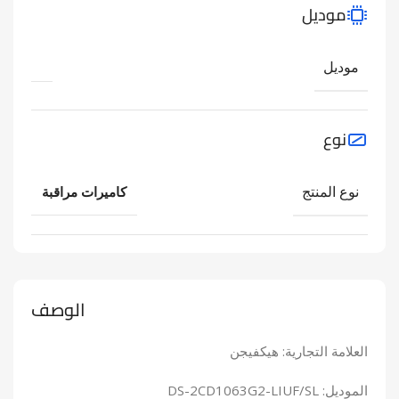
موديل
موديل
نوع
نوع المنتج
كاميرات مراقبة
الوصف
العلامة التجارية: هيكفيجن
الموديل: DS-2CD1063G2-LIUF/SL