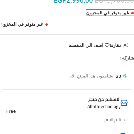
EGP
2,990.00
EGP
3,700.00
غير متوفر في المخزون
غير متوفر في المخزون
مقارنة
اضف الي المفضله
اركة :
20
يشاهدون هذا المنتج الان
الاستلام من متجر
AlfathTechnology
Free
لاستلام اليوم