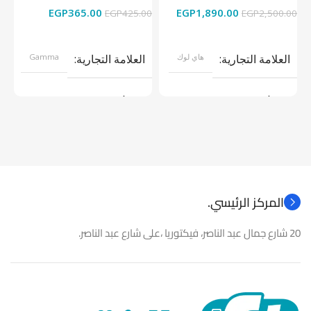
EGP
365.00
EGP
1,890.00
00
EGP
425.00
EGP
2,500.00
قراءة المزيد
إضافة إلى السلة
العلامة التجارية
هاي لوك
العلامة التجارية
Gamma
موديل
موديل
نوع المنتج
كاميرات مراقبة
نوع المنتج
باور سبلاى
المركز الرئيسي.
20 شارع جمال عبد الناصر، فيكتوريا ،على شارع عبد الناصر.