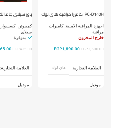
باور سبلاي جاما تك
IPC-D140H كاميرا مراقبة هاى لوك
داخلية 4 ميجا
كمبيوتر
,
اكسسوارات
اجهزة المراقبة الامنية
,
كاميرات
سبلاى
مراقبة
متوفرة
خارج المخزون
65.00
EGP
1,890.00
EGP
425.00
EGP
2,500.00
إضافة إلى السلة
قراءة المزيد
العلامة التجارية
العلامة التجارية
هاي لوك
موديل
موديل
نوع المنتج
باو
نوع المنتج
كاميرات مراقبة