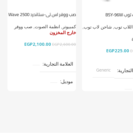
صب ووفر اس تي-ستاندرد Wave 2500
BSY-96W
ط
2.1
كمبيوتر
,
انظمة الصوت
,
صب ووفر
اللاب توب
,
شاحن لاب توب
,
ا
خارج المخزون
خ
خ
EGP
2,100.00
EGP
2,600.00
EGP
225.00
0
E
قراءة المزيد
ى السلة
العلامة التجارية
التجارية
Generic
موديل
نوع المنتج
صب ووفر
تج
LAPTOP CH