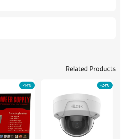
Related Products
-14%
-24%