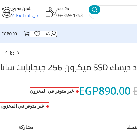
24 دعم
شحن سريع
03-359-1253
لكل المحافظات
EGP
0.00
SS ميكرون 256 جيجابايت ساتا
EGP
890.00
غير متوفر في المخزون
غير متوفر في المخزون
مشاركة :
فضله