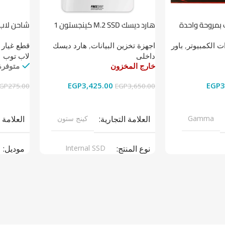
 بمروحة واحدة
هارد ديسك M.2 SSD كينجستون 1
شاحن لاب توب 
تيرابايت NV1 NVMe PCIe
 الكمبيوتر
,
باور
اجهزة تخزين البيانات
,
هارد ديسك
قطع غيار 
داخلى
لاب توب
خارج المخزون
متوفرة
EGP
3,425.00
EGP
3
GP
275.00
EGP
3,650.00
قراءة المزيد
إضافة إل
Gamma
العلامة التجارية
كينج ستون
العلامة 
نوع المنتج
Internal SSD
موديل
ر سبلاى
موديل
NV1
نوع المن
ARGERS