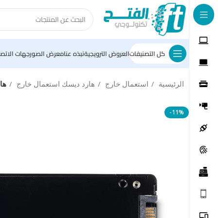
كل التصنيفات
العروض الترويجية
نبذه عنا
معرض الصور
جهات الاتصا
الرئيسية
استعمال خارج
هارد ديسك استعمال خارج
هارد دي
-11%