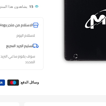
15
يشاهدون هذا المنتج
الاستلام من متجر AlfathTechnology
لاستلام اليوم
تسليم البريد السريع
سوف يقوم ساعي البريد لدي
المحدد
وسائل الدفع: