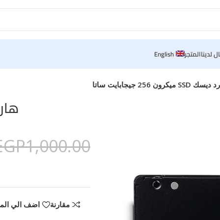
ل لدينا
المتجر
English
سك SSD ميكرون 256 جيجابايت ساتا
هارد ديسك D
EGP
1,000.00
مقارنة
اضف الي الم