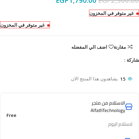
EGP
1,790.00
EGP
2,300.00
غير متوفر في المخزون
غير متوفر في المخزون
مقارنة
اضف الي المفضله
اركة :
15
يشاهدون هذا المنتج الان
الاستلام من متجر
AlfathTechnology
Free
لاستلام اليوم