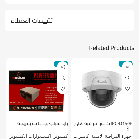
تقييمات العملاء
Related Products
-14%
-24%
IPC-D140H كاميرا مراقبة هاى
باور سبلاي جاما تك بمروحة
لوك داخلية 4 ميجا
واحدة
1 تيرابايت NV1 NVMe PCIe
اجهزة المراقبة الامنية
,
كاميرات
كمبيوتر
,
اكسسوارات الكمبيوتر
,
اج