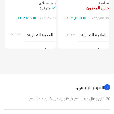
مراقبة
باور سبلاى
دي
خارج المخزون
متوفرة
خا
EGP
365.00
EGP
1,890.00
00
EGP
425.00
EGP
2,500.00
قراءة المزيد
إضافة إلى السلة
العلامة التجارية
هاي لوك
العلامة التجارية
Gamma
موديل
موديل
نوع المنتج
كاميرات مراقبة
نوع المنتج
باور سبلاى
المركز الرئيسي.
20 شارع جمال عبد الناصر، فيكتوريا ،على شارع عبد الناصر.