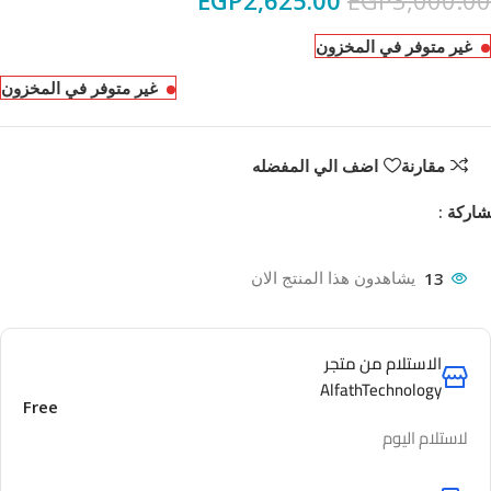
EGP
2,625.00
EGP
3,000.00
غير متوفر في المخزون
غير متوفر في المخزون
مقارنة
اضف الي المفضله
اركة :
13
يشاهدون هذا المنتج الان
الاستلام من متجر
AlfathTechnology
Free
لاستلام اليوم