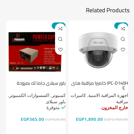
Related Products
-14%
-24%
IPC-D140H كاميرا مراقبة هاى
باور سبلاي جاما تك بمروحة
لوك داخلية 4 ميجا
واحدة
1 تيرابايت NV1 NVMe PCIe
اجهزة المراقبة الامنية
,
كاميرات
كمبيوتر
,
اكسسوارات الكمبيوتر
,
اج
مراقبة
باور سبلاى
دي
خارج المخزون
متوفرة
خا
EGP
365.00
EGP
1,890.00
00
EGP
425.00
EGP
2,500.00
قراءة المزيد
إضافة إلى السلة