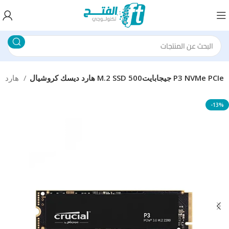
هارد ديسك كروشيال M.2 SSD 500جيجابايت P3 NVMe PCIe
هارد ديسك داخلى
-13%