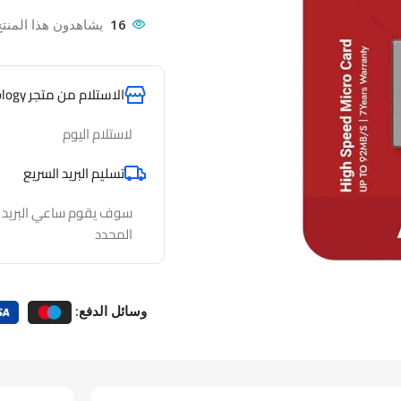
16
يشاهدون هذا المنتج
الاستلام من متجر AlfathTechnology
لاستلام اليوم
تسليم البريد السريع
سوف يقوم ساعي البريد لدي
المحدد
وسائل الدفع: