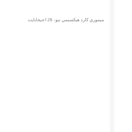
ميموري كارد هيكسيمي نيو- 128جيجابايت