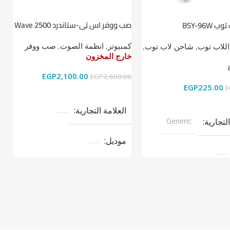
صب ووفر اس تي-ستاندرد Wave 2500
BSY-96W
ط
2.1
كمبيوتر
,
انظمة الصوت
,
صب ووفر
اللاب توب
,
شاحن لاب توب
,
ا
خارج المخزون
خ
خ
EGP
2,100.00
EGP
2,600.00
EGP
225.00
0
E
قراءة المزيد
ى السلة
العلامة التجارية
التجارية
Generic
موديل
نوع المنتج
صب ووفر
تج
LAPTOP CH