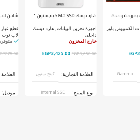
 بمروحة واحدة
هارد ديسك M.2 SSD كينجستون 1
شاحن لاب توب 
تيرابايت NV1 NVMe PCIe
 الكمبيوتر
,
باور
اجهزة تخزين البيانات
,
هارد ديسك
قطع غيار 
داخلى
لاب توب
خارج المخزون
متوفرة
EGP
3,425.00
EGP
3
GP
275.00
EGP
3,650.00
قراءة المزيد
إضافة إل
Gamma
العلامة التجارية
كينج ستون
العلامة 
نوع المنتج
Internal SSD
موديل
ر سبلاى
موديل
NV1
نوع المن
ARGERS