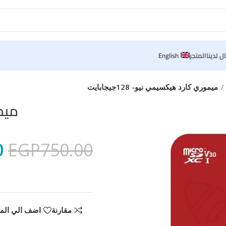
ل لدينا
المتجر
English
ميموري كارد هيكسيمي نيو- 128جيجابايت
ميمو
0
EGP
750.00
مقارنة
اضف الي الم