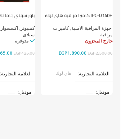
باور سبلاي جاما تك
IPC-D140H كاميرا مراقبة هاى لوك
داخلية 4 ميجا
كمبيوتر
,
اكسسوارات
اجهزة المراقبة الامنية
,
كاميرات
سبلاى
مراقبة
متوفرة
خارج المخزون
65.00
EGP
1,890.00
EGP
425.00
EGP
2,500.00
إضافة إلى السلة
قراءة المزيد
العلامة التجارية
العلامة التجارية
هاي لوك
موديل
موديل
نوع المنتج
باو
نوع المنتج
كاميرات مراقبة