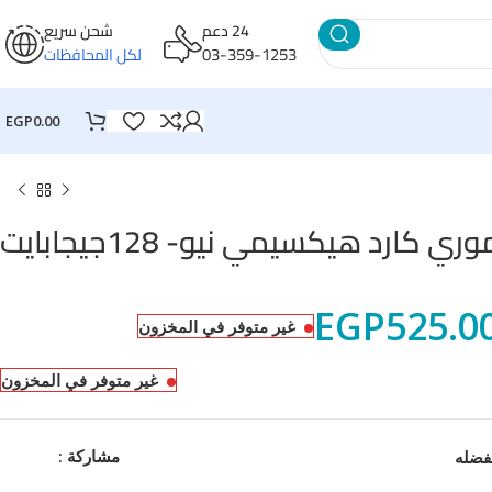
24 دعم
شحن سريع
03-359-1253
لكل المحافظات
EGP
0.00
ري كارد هيكسيمي نيو- 128جيجابايت
EGP
525.0
غير متوفر في المخزون
غير متوفر في المخزون
مشاركة :
فضله