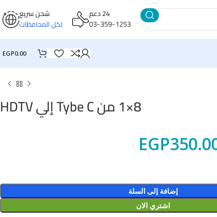
24 دعم
شحن سريع
03-359-1253
لكل المحافظات
EGP
0.00
8×1 من Tybe C إلي HDTV
EGP
350.0
إضافة إلى السلة
اشتري الان