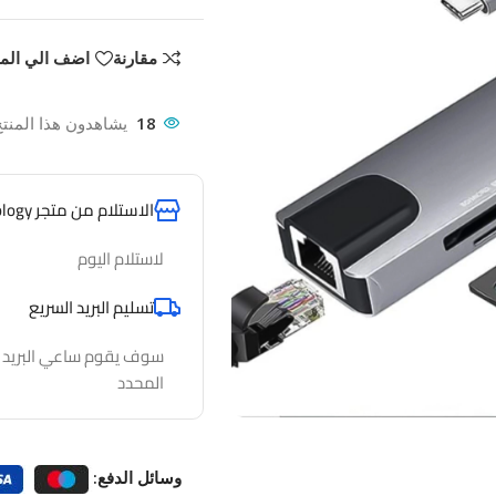
مقارنة
اضف الي الم
18
يشاهدون هذا المنتج
الاستلام من متجر AlfathTechnology
لاستلام اليوم
تسليم البريد السريع
سوف يقوم ساعي البريد لدي
المحدد
وسائل الدفع: