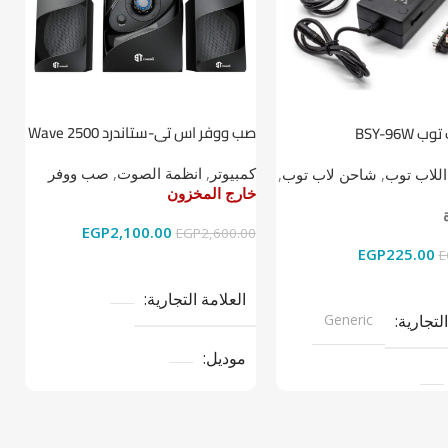
صب ووفر اس تي-ستاندرد Wave 2500
BSY-96W
ط
2.1
كمبيوتر
,
انظمة الصوت
,
صب ووفر
اللاب توب
,
شاحن لاب توب
,
ا
خارج المخزون
خ
خ
EGP
2,100.00
EGP
2,600.00
EGP
225.00
0
E
قراءة المزيد
ى السلة
العلامة التجارية
التجارية
Generic
موديل
نوع المنتج
صب ووفر
تج