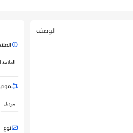
الوصف
العلام
العلامة ا
مودي
موديل
نوع