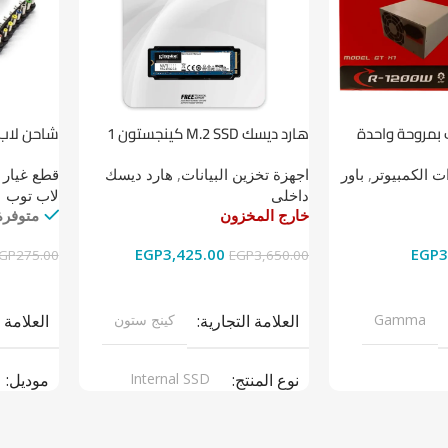
 بمروحة واحدة
هارد ديسك M.2 SSD كينجستون 1
شاحن لاب توب 
تيرابايت NV1 NVMe PCIe
 الكمبيوتر
,
باور
اجهزة تخزين البيانات
,
هارد ديسك
قطع غيار 
داخلى
لاب توب
خارج المخزون
متوفرة
EGP
3,425.00
EGP
3
GP
275.00
EGP
3,650.00
قراءة المزيد
إضافة إل
Gamma
العلامة التجارية
كينج ستون
العلامة 
نوع المنتج
Internal SSD
موديل
ر سبلاى
موديل
NV1
نوع المن