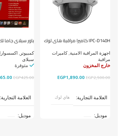
باور سبلاي جاما تك
IPC-D140H كاميرا مراقبة هاى لوك
داخلية 4 ميجا
كمبيوتر
,
اكسسوارات
اجهزة المراقبة الامنية
,
كاميرات
سبلاى
مراقبة
متوفرة
خارج المخزون
65.00
EGP
1,890.00
EGP
425.00
EGP
2,500.00
إضافة إلى السلة
قراءة المزيد
العلامة التجارية
العلامة التجارية
هاي لوك
موديل
موديل
نوع المنتج
باو
نوع المنتج
كاميرات مراقبة