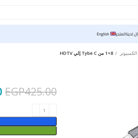
ل لدينا
المتجر
English
لكمبيوتر
8×1 من Tybe C إلي HDTV
0
EGP
425.00