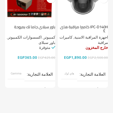
IPC-D140H كاميرا مراقبة هاى
باور سبلاي جاما تك بمروحة
لوك داخلية 4 ميجا
واحدة
1 تيرابايت NV1 NVMe PCIe
اجهزة المراقبة الامنية
,
كاميرات
كمبيوتر
,
اكسسوارات الكمبيوتر
,
اج
مراقبة
باور سبلاى
دي
خارج المخزون
متوفرة
خا
EGP
365.00
EGP
1,890.00
00
EGP
425.00
EGP
2,500.00
قراءة المزيد
إضافة إلى السلة
العلامة التجارية
هاي لوك
العلامة التجارية
Gamma
موديل
موديل
نوع المنتج
كاميرات مراقبة
نوع المنتج
باور سبلاى