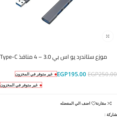
Click to enlarge
موزع ستاندرد يو اس بي 3.0 – 4 منافذ Type-C
EGP
195.00
EGP
250.00
غير متوفر في المخزون
غير متوفر في المخزون
مقارنة
اضف الي المفضله
اركة :