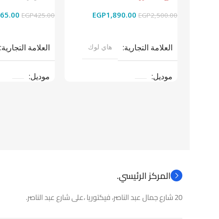
65.00
EGP
1,890.00
EGP
425.00
EGP
2,500.00
إضافة إلى السلة
قراءة المزيد
العلامة التجارية
العلامة التجارية
هاي لوك
موديل
موديل
نوع المنتج
باو
نوع المنتج
كاميرات مراقبة
المركز الرئيسي.
20 شارع جمال عبد الناصر، فيكتوريا ،على شارع عبد الناصر.