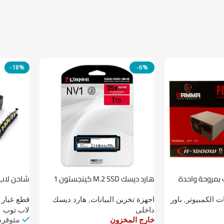
-18%
-6%
 بمروحة واحدة
هارد ديسك M.2 SSD كينجستون 1
شاحن لاب توب 
تيرابايت NV1 NVMe PCIe
 الكمبيوتر
,
باور
اجهزة تخزين البيانات
,
هارد ديسك
قطع غيار 
داخلى
لاب توب
خارج المخزون
متوفرة