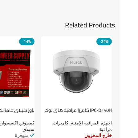
Related Products
-14%
-24%
باور سبلاي جاما تك
IPC-D140H كاميرا مراقبة هاى لوك
داخلية 4 ميجا
كمبيوتر
,
اكسسوارات
اجهزة المراقبة الامنية
,
كاميرات
سبلاى
مراقبة
متوفرة
خارج المخزون