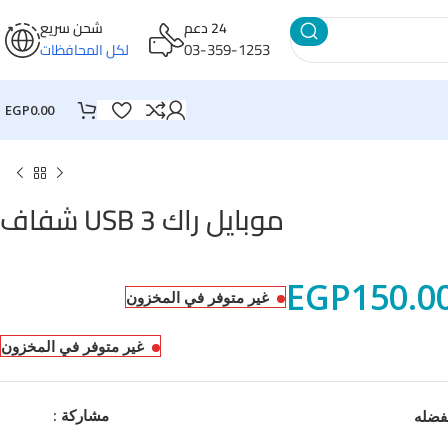
24 دعم
شحن سريع
03-359-1253
لكل المحافظات
EGP
0.00
موبايل راك USB 3 شفاف
EGP
150.0
غير متوفر في المخزون
غير متوفر في المخزون
مشاركة :
فضله