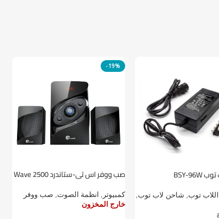
-19%
صب ووفر اس تي-ستاندرد Wave 2500
BSY-96W
ط
2.1
كمبيوتر
,
انظمة الصوت
,
صب ووفر
اللاب توب
,
شاحن لاب توب
,
ا
خارج المخزون
خ
خ