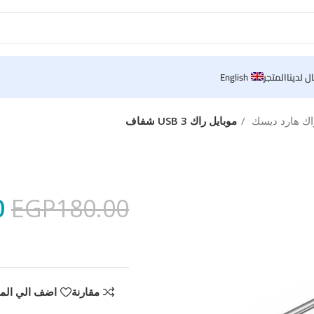
ل لدينا
المتجر
English
راك هارد ديسك
موبايل راك USB 3 شفاف
0
EGP
180.00
مقارنة
اضف الي الم