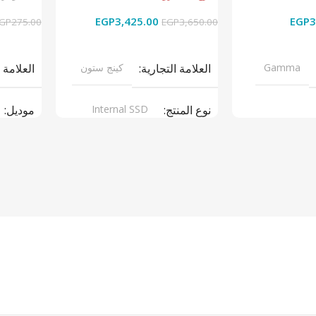
EGP
3,425.00
EGP
3
GP
275.00
EGP
3,650.00
قراءة المزيد
إضافة إل
Gamma
العلامة التجارية
كينج ستون
العلامة 
نوع المنتج
Internal SSD
موديل
ر سبلاى
موديل
NV1
نوع المن
ARGERS