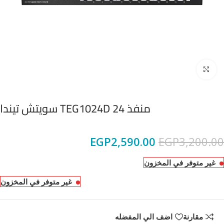
Click to enlarge
منفذ 24 TEG1024D سويتش تيندا
EGP
2,590.00
EGP
3,200.00
غير متوفر في المخزون
غير متوفر في المخزون
مقارنة
اضف الي المفضله