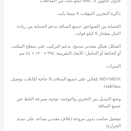
جدول عناوين MAC: 8 كيلو بايت من المدخلات
ذاكرة التخزين المؤقت: 4 ميجا بايت
الحماية من الصواعق: جميع المنافذ تدعم الحماية من زيادة
التيار بمقدار 6 كيلو فولت
الشكل: هيكل معدني مدمج، يدعم التركيب على سطح المكتب
أو الحائط أو الحامل؛ الأبعاد التقريبية: ٢٩٤ × ١٢٠ × ٤٤ مم
الميزات:
MDI/MDIX تلقائي على جميع المنافذ (لا حاجة لكابلات توصيل
متقاطعة)
وضع التبديل بين التخزين والتوجيه، توجيه بسرعة الخط عبر
جميع المنافذ
تشغيل صامت بدون مروحة (غلاف معدني يساعد على تبديد
الحرارة)