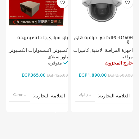
IPC-D140H كاميرا مراقبة هاى
باور سبلاي جاما تك بمروحة
لوك داخلية 4 ميجا
واحدة
1 تيرابايت NV1 NVMe PCIe
اجهزة المراقبة الامنية
,
كاميرات
كمبيوتر
,
اكسسوارات الكمبيوتر
,
اج
مراقبة
باور سبلاى
دي
خارج المخزون
متوفرة
خا
EGP
365.00
EGP
1,890.00
00
EGP
425.00
EGP
2,500.00
قراءة المزيد
إضافة إلى السلة
العلامة التجارية
هاي لوك
العلامة التجارية
Gamma
موديل
موديل
نوع المنتج
كاميرات مراقبة
نوع المنتج
باور سبلاى