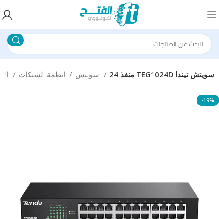
منفذ 24 TEG1024D سويتش تيندا
سويتش
انظمة الشبكات
الرئيسية
-19%