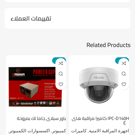
تقييمات العملاء
Related Products
-14%
-24%
IPC-D140H كاميرا مراقبة هاى
باور سبلاي جاما تك بمروحة
لوك داخلية 4 ميجا
واحدة
1 تيرابايت NV1 NVMe PCIe
اجهزة المراقبة الامنية
,
كاميرات
كمبيوتر
,
اكسسوارات الكمبيوتر
,
اج