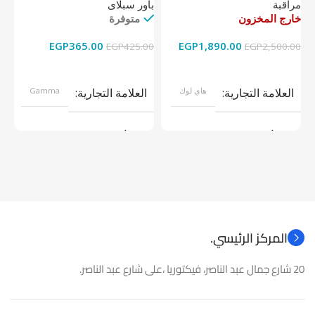
مراقبة
باور سبلاى
دي
خارج المخزون
متوفرة
خا
EGP
365.00
EGP
1,890.00
00
EGP
425.00
EGP
2,500.00
قراءة المزيد
إضافة إلى السلة
العلامة التجارية
هاي لوك
العلامة التجارية
Gamma
موديل
موديل
نوع المنتج
كاميرات مراقبة
نوع المنتج
باور سبلاى
المركز الرئيسي.
20 شارع جمال عبد الناصر، فيكتوريا ،على شارع عبد الناصر.