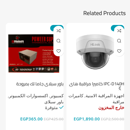
Related Products
-14%
-24%
IPC-D140H كاميرا مراقبة هاى
باور سبلاي جاما تك بمروحة
لوك داخلية 4 ميجا
واحدة
1 تيرابايت NV1 NVMe PCIe
اجهزة المراقبة الامنية
,
كاميرات
كمبيوتر
,
اكسسوارات الكمبيوتر
,
اج
مراقبة
باور سبلاى
دي
خارج المخزون
متوفرة
خا
EGP
365.00
EGP
1,890.00
00
EGP
425.00
EGP
2,500.00
قراءة المزيد
إضافة إلى السلة