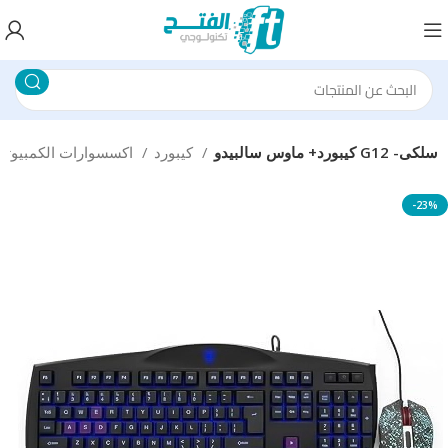
كيبورد+ ماوس سالبيدو G12 -سلكى
كيبورد
اكسسوارات الكمبيوتر
-23%