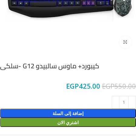
Click to enlarge
كيبورد+ ماوس سالبيدو G12 -سلكى
EGP
425.00
EGP
550.00
إضافة إلى السلة
اشتري الان