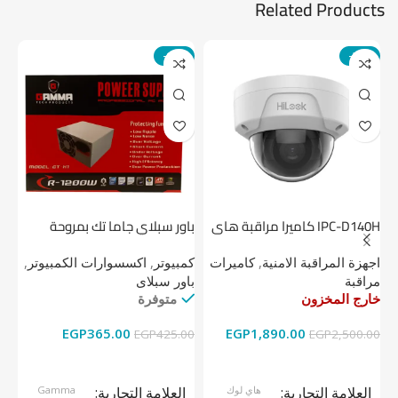
Related Products
-14%
-24%
IPC-D140H كاميرا مراقبة هاى
باور سبلاي جاما تك بمروحة
لوك داخلية 4 ميجا
واحدة
1 تيرابايت NV1 NVMe PCIe
اجهزة المراقبة الامنية
,
كاميرات
كمبيوتر
,
اكسسوارات الكمبيوتر
,
اج
مراقبة
باور سبلاى
دي
خارج المخزون
متوفرة
خا
EGP
365.00
EGP
1,890.00
00
EGP
425.00
EGP
2,500.00
قراءة المزيد
إضافة إلى السلة
العلامة التجارية
هاي لوك
العلامة التجارية
Gamma