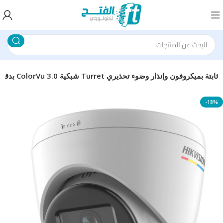
كاميرا مراقبة هيكفيجن DS-2CD1327G3-LIUF/SL بدقة 2 ميجابكسل ColorVu 3.0 شبكية Turret ثابتة بميكروفون وإنذار وضوء تحذيري
-18%