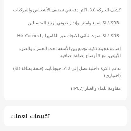
كشف الحركة 3.0، أكثر دقة في تصنيف الأشخاص والمركبات
-SL/-SRB: ضوء وامض وإنذار صوتي لردع المتسللين
-SL/-SRB: صوت ثنائي الاتجاه عبر الكاميرا وHik-Connect
إضاءة هجينة ذكية: تجمع بين الأشعة تحت الحمراء والضوء
الأبيض، مع 3 أوضاع إضاءة إضافية
تدعم ذاكرة داخلية تصل إلى 512 جيجابايت (فتحة بطاقة SD)
(اختياري)
مقاومة للماء والغبار (IP67)
تقييمات العملاء