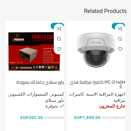
Related Products
-14%
-24%
IPC-D140H كاميرا مراقبة هاى
باور سبلاي جاما تك بمروحة
لوك داخلية 4 ميجا
واحدة
1 تيرابايت NV1 NVMe PCIe
اجهزة المراقبة الامنية
,
كاميرات
كمبيوتر
,
اكسسوارات الكمبيوتر
,
اج
مراقبة
باور سبلاى
دي
خارج المخزون
متوفرة
خا
EGP
365.00
EGP
1,890.00
00
EGP
425.00
EGP
2,500.00
قراءة المزيد
إضافة إلى السلة