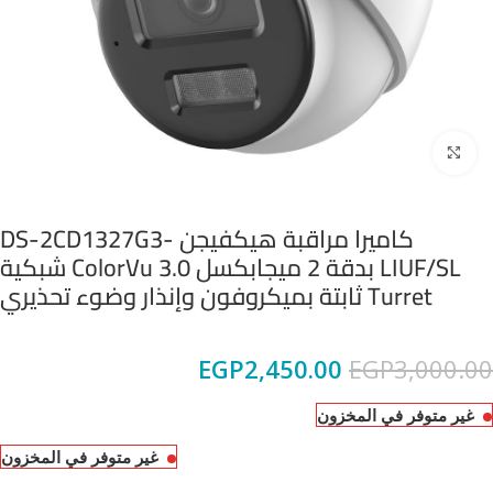
Click to enlarge
كاميرا مراقبة هيكفيجن DS-2CD1327G3-
LIUF/SL بدقة 2 ميجابكسل ColorVu 3.0 شبكية
Turret ثابتة بميكروفون وإنذار وضوء تحذيري
EGP
2,450.00
EGP
3,000.00
غير متوفر في المخزون
غير متوفر في المخزون