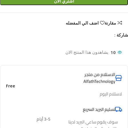
اشتري الان
–
دقة
4K
–
مقارنة
اضف الي المفضله
هيكل
اركة :
1U
10
يشاهدون هذا المنتج الان
الاستلام من متجر
AlfathTechnology
Free
لاستلام اليوم
تسليم البريد السريع
3-5 أيام
سوف يقوم ساعي البريد لدينا