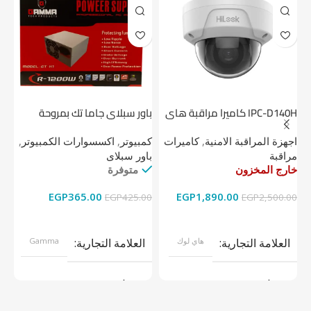
IPC-D140H كاميرا مراقبة هاى
باور سبلاي جاما تك بمروحة
لوك داخلية 4 ميجا
واحدة
1 تيرابايت NV1 NVMe PCIe
اجهزة المراقبة الامنية
,
كاميرات
كمبيوتر
,
اكسسوارات الكمبيوتر
,
اج
مراقبة
باور سبلاى
دي
خارج المخزون
متوفرة
خا
EGP
365.00
EGP
1,890.00
00
EGP
425.00
EGP
2,500.00
قراءة المزيد
إضافة إلى السلة
العلامة التجارية
هاي لوك
العلامة التجارية
Gamma
موديل
موديل