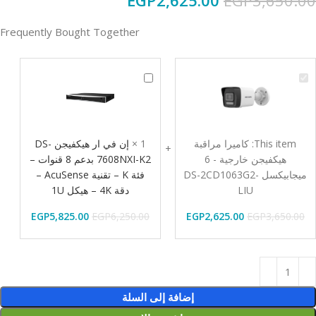
EGP
2,625.00
EGP
3,650.00
Frequently Bought Together
كاميرا
إن
مراقبة
في
هيكفيجن
ار
خارجية
هيكفيجن
DS-
-
This item:
كاميرا مراقبة
1
×
إن في ار هيكفيجن DS-
7608NXI-
6
هيكفيجن خارجية - 6
7608NXI-K2 بدعم 8 قنوات –
ميجابيكسل
K2
ميجابيكسل DS-2CD1063G2-
فئة K – تقنية AcuSense –
DS-
بدعم
LIU
دقة 4K – هيكل 1U
8
2CD1063G2-
LIU
3,650.00
EGP
2,625.00
EGP
قنوات
6,250.00
EGP
5,825.00
EGP
–
فئة
K
–
تقنية
إضافة إلى السلة
AcuSense