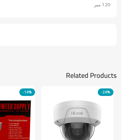
120 مير
Related Products
-14%
-24%