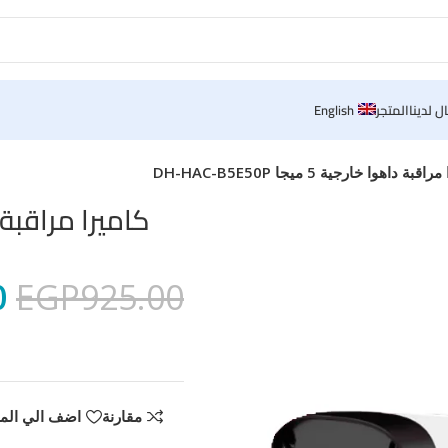
ل لدينا
المتجر
English
قبة داهوا خارجية 5 ميجا DH-HAC-B5E50P
كاميرا مراقبة داهوا خار
0
EGP
925.00
مقارنة
اضف الي الم