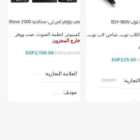
صب ووفر اس تي-ستاندرد Wave 2500
BSY-96W
ط
2.1
كمبيوتر
,
انظمة الصوت
,
صب ووفر
اللاب توب
,
شاحن لاب توب
,
ا
خارج المخزون
خ
خ
EGP
2,100.00
EGP
2,600.00
EGP
225.00
0
E
قراءة المزيد
ى السلة
العلامة التجارية
التجارية
Generic
موديل
نوع المنتج
صب ووفر
تج
LAPTOP CH