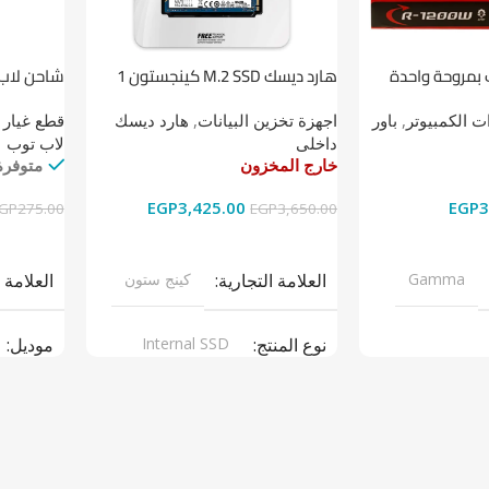
 بمروحة واحدة
هارد ديسك M.2 SSD كينجستون 1
شاحن لاب توب 
تيرابايت NV1 NVMe PCIe
 الكمبيوتر
,
باور
اجهزة تخزين البيانات
,
هارد ديسك
قطع غيار 
داخلى
لاب توب
خارج المخزون
متوفرة
EGP
3,425.00
EGP
3
GP
275.00
EGP
3,650.00
قراءة المزيد
إضافة إل
Gamma
العلامة التجارية
كينج ستون
العلامة 
نوع المنتج
Internal SSD
موديل
ر سبلاى
موديل
NV1
نوع المن
ARGERS