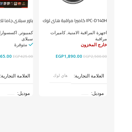
باور سبلاي جاما تك
IPC-D140H كاميرا مراقبة هاى لوك
داخلية 4 ميجا
كمبيوتر
,
اكسسوارات
اجهزة المراقبة الامنية
,
كاميرات
سبلاى
مراقبة
متوفرة
خارج المخزون
65.00
EGP
1,890.00
EGP
425.00
EGP
2,500.00
إضافة إلى السلة
قراءة المزيد
العلامة التجارية
العلامة التجارية
هاي لوك
موديل
موديل
نوع المنتج
باو
نوع المنتج
كاميرات مراقبة