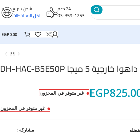
24 دعم
شحن سريع
03-359-1253
لكل المحافظات
EGP
0.00
جية 5 ميجا DH-HAC-B5E50P
EGP
825.0
غير متوفر في المخزون
غير متوفر في المخزون
مشاركة :
فضله