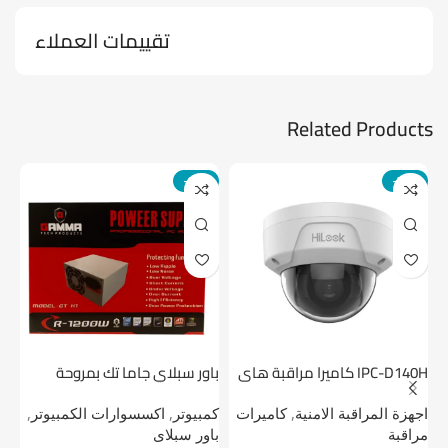
تقييمات العملاء
Related Products
-14%
-24%
IPC-D140H كاميرا مراقبة هاى
باور سبلاي جاما تك بمروحة
لوك داخلية 4 ميجا
واحدة
1 تيرابايت NV1 NVMe PCIe
اجهزة المراقبة الامنية
,
كاميرات
كمبيوتر
,
اكسسوارات الكمبيوتر
,
اج
مراقبة
باور سبلاى
دي