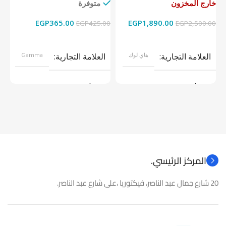
خارج المخزون
متوفرة
خا
EGP
365.00
EGP
1,890.00
00
EGP
425.00
EGP
2,500.00
قراءة المزيد
إضافة إلى السلة
العلامة التجارية
هاي لوك
العلامة التجارية
Gamma
موديل
موديل
نوع المنتج
كاميرات مراقبة
نوع المنتج
باور سبلاى
المركز الرئيسي.
20 شارع جمال عبد الناصر، فيكتوريا ،على شارع عبد الناصر.