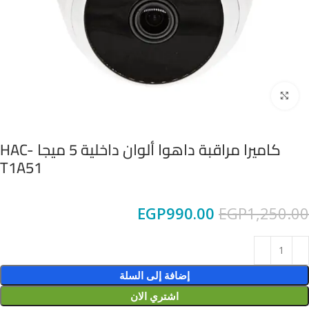
Click to enlarge
كاميرا مراقبة داهوا ألوان داخلية 5 ميجا HAC-
T1A51
EGP
990.00
EGP
1,250.00
إضافة إلى السلة
اشتري الان