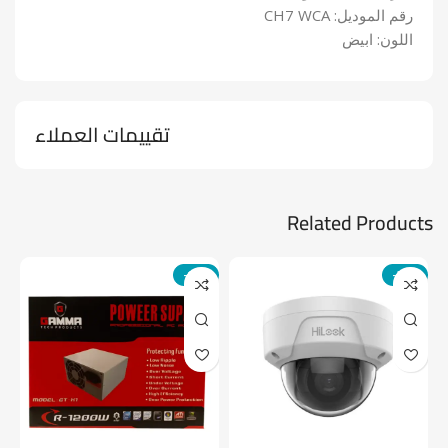
رقم الموديل: CH7 WCA
اللون: ابيض
تقييمات العملاء
Related Products
-14%
-24%