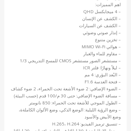
اهم المميزات:
– 4 ميجابكسل QHD
– الكشف عن الإنسان
– الكشف عن السيارات
– إنذار صوتي وضوئي
– تخزين متنوع
– هوائي MIMO Wi-Fi
– مقاوم للماء والغبار
– مستشعر الصور مستشعر CMOS للمسح التدريجي 1/3
– ليلاً ونهارًا: فلتر ICR
– البُعد البؤري: 4 مم
– فتحة العدسة F1.6
– الضوء الإضافي: 2 ضوء الأشعة تحت الحمراء، 2 ضوء كشاف
– مسافة الضوء الإضافي: حتى 30 م/100 قدم (حسب البيئة)
– الطول الموجي للأشعة تحت الحمراء: 850 نانومتر
– وضع الرؤية الليلية: الوضع الذكي، وضع الألوان الكاملةة،
وضع الأبيض والأسود
– تنسيق ترميز الفيديو: H.265، H.264
– معدل الإطارات: 1-30 إطارًا في الثانية، افتراضي 20 إطارًا