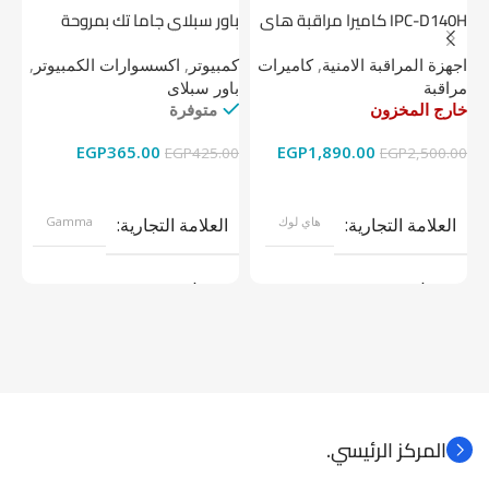
IPC-D140H كاميرا مراقبة هاى
باور سبلاي جاما تك بمروحة
لوك داخلية 4 ميجا
واحدة
1 تيرابايت NV1 NVMe PCIe
اجهزة المراقبة الامنية
,
كاميرات
كمبيوتر
,
اكسسوارات الكمبيوتر
,
اج
مراقبة
باور سبلاى
دي
خارج المخزون
متوفرة
خا
EGP
365.00
EGP
1,890.00
00
EGP
425.00
EGP
2,500.00
قراءة المزيد
إضافة إلى السلة
العلامة التجارية
هاي لوك
العلامة التجارية
Gamma
موديل
موديل
نوع المنتج
كاميرات مراقبة
نوع المنتج
باور سبلاى
المركز الرئيسي.