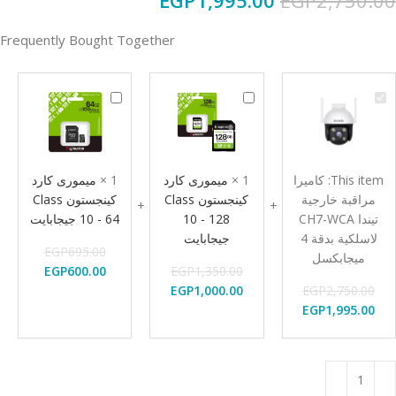
EGP
1,995.00
EGP
2,750.00
Frequently Bought Together
كاميرا
ميمورى
ميمورى
مراقبة
كارد
كارد
خارجية
كينجستون
كينجستون
تيندا
Class
Class
10
10
CH7-
This item:
كاميرا
1
×
ميمورى كارد
1
×
ميمورى كارد
-
-
WCA
مراقبة خارجية
كينجستون Class
كينجستون Class
لاسلكية
128
64
تيندا CH7-WCA
10 - 128
10 - 64 جيجابايت
بدقة
جيجابايت
جيجابايت
لاسلكية بدقة 4
جيجابايت
EGP
695.00
4
ميجابكسل
ميجابكسل
1,350.00
EGP
600.00
EGP
EGP
1,000.00
EGP
2,750.00
EGP
1,995.00