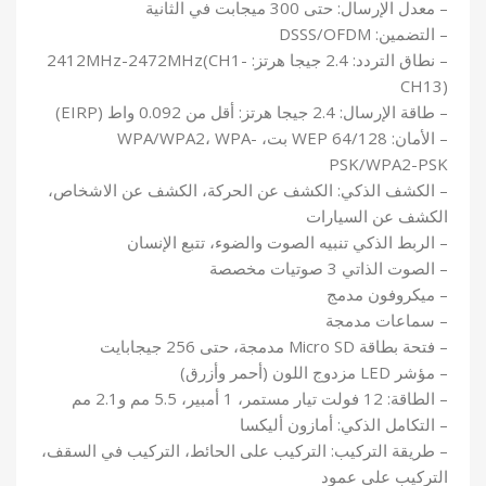
– معدل الإرسال: حتى 300 ميجابت في الثانية
– التضمين: DSSS/OFDM
– نطاق التردد: 2.4 جيجا هرتز: 2412MHz-2472MHz(CH1-
CH13)
– طاقة الإرسال: 2.4 جيجا هرتز: أقل من 0.092 واط (EIRP)
– الأمان: WEP 64/128 بت، WPA/WPA2، WPA-
PSK/WPA2-PSK
– الكشف الذكي: الكشف عن الحركة، الكشف عن الاشخاص،
الكشف عن السيارات
– الربط الذكي تنبيه الصوت والضوء، تتبع الإنسان
– الصوت الذاتي 3 صوتيات مخصصة
– ميكروفون مدمج
– سماعات مدمجة
– فتحة بطاقة Micro SD مدمجة، حتى 256 جيجابايت
– مؤشر LED مزدوج اللون (أحمر وأزرق)
– الطاقة: 12 فولت تيار مستمر، 1 أمبير، 5.5 مم و2.1 مم
– التكامل الذكي: أمازون أليكسا
– طريقة التركيب: التركيب على الحائط، التركيب في السقف،
التركيب على عمود