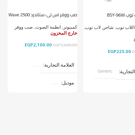
صب ووفر اس تي-ستاندرد Wave 2500
BSY-96W
ط
2.1
كمبيوتر
,
انظمة الصوت
,
صب ووفر
اللاب توب
,
شاحن لاب توب
,
ا
خارج المخزون
خ
خ
EGP
2,100.00
EGP
2,600.00
EGP
225.00
0
E
قراءة المزيد
ى السلة
العلامة التجارية
التجارية
Generic
موديل
نوع المنتج
صب ووفر
تج
LAPTOP CH