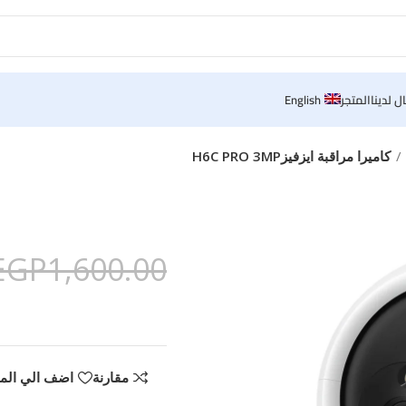
ل لدينا
المتجر
English
كاميرا مراقبة ايزفيزH6C PRO 3MP
EGP
1,600.00
مقارنة
اضف الي الم