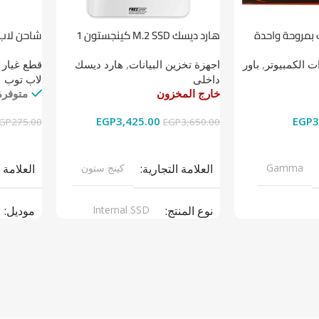
 بمروحة واحدة
هارد ديسك M.2 SSD كينجستون 1
شاحن لاب توب 
تيرابايت NV1 NVMe PCIe
 الكمبيوتر
,
باور
اجهزة تخزين البيانات
,
هارد ديسك
قطع غيار 
داخلى
لاب توب
خارج المخزون
متوفرة
EGP
3,425.00
EGP
3
GP
275.00
EGP
3,650.00
قراءة المزيد
إضافة إل
Gamma
العلامة التجارية
كينج ستون
العلامة 
نوع المنتج
Internal SSD
موديل
ر سبلاى
موديل
NV1
نوع المن
ARGERS