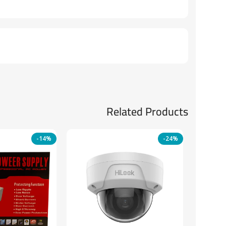
Related Products
-14%
-24%