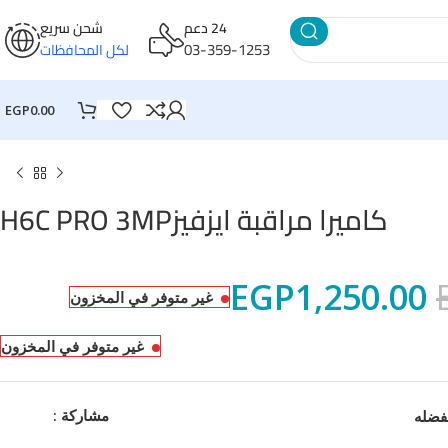
24 دعم
شحن سريع
03-359-1253
لكل المحافظات
EGP
0.00
كاميرا مراقبة ايزفيزH6C PRO 3MP
EGP
1,250.00
غير متوفر في المخزون
غير متوفر في المخزون
مشاركة :
فضله