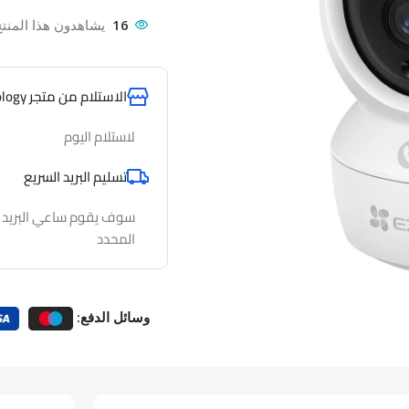
16
يشاهدون هذا المنتج
الاستلام من متجر AlfathTechnology
لاستلام اليوم
تسليم البريد السريع
سوف يقوم ساعي البريد لدي
المحدد
وسائل الدفع: