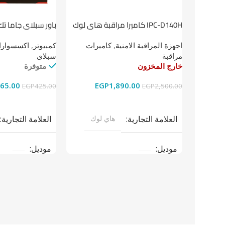
باور سبلاي جاما تك
IPC-D140H كاميرا مراقبة هاى لوك
داخلية 4 ميجا
كمبيوتر
,
اكسسوارات
اجهزة المراقبة الامنية
,
كاميرات
سبلاى
مراقبة
متوفرة
خارج المخزون
65.00
EGP
1,890.00
EGP
425.00
EGP
2,500.00
إضافة إلى السلة
قراءة المزيد
العلامة التجارية
العلامة التجارية
هاي لوك
موديل
موديل
نوع المنتج
باو
نوع المنتج
كاميرات مراقبة