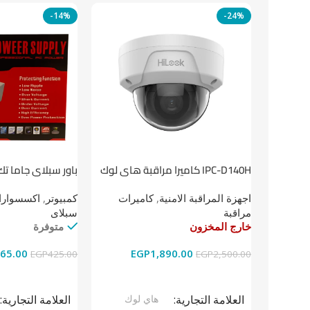
-14%
-24%
باور سبلاي جاما تك
IPC-D140H كاميرا مراقبة هاى لوك
داخلية 4 ميجا
كمبيوتر
,
اكسسوارات
اجهزة المراقبة الامنية
,
كاميرات
سبلاى
مراقبة
متوفرة
خارج المخزون
65.00
EGP
1,890.00
EGP
425.00
EGP
2,500.00
إضافة إلى السلة
قراءة المزيد
العلامة التجارية
العلامة التجارية
هاي لوك