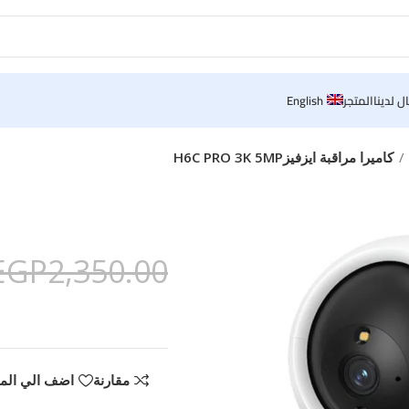
ل لدينا
المتجر
English
كاميرا مراقبة ايزفيزH6C PRO 3K 5MP
EGP
2,350.00
مقارنة
اضف الي الم