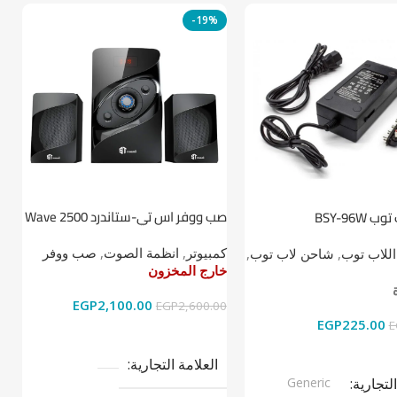
-19%
صب ووفر اس تي-ستاندرد Wave 2500
BSY-96W
ط
2.1
كمبيوتر
,
انظمة الصوت
,
صب ووفر
اللاب توب
,
شاحن لاب توب
,
ا
خارج المخزون
خ
خ
EGP
2,100.00
EGP
2,600.00
EGP
225.00
0
E
قراءة المزيد
ى السلة
العلامة التجارية
التجارية
Generic