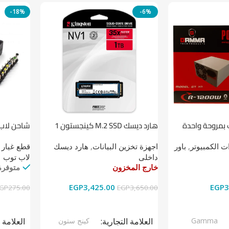
-18%
-6%
 بمروحة واحدة
هارد ديسك M.2 SSD كينجستون 1
شاحن لاب توب 
تيرابايت NV1 NVMe PCIe
 الكمبيوتر
,
باور
اجهزة تخزين البيانات
,
هارد ديسك
قطع غيار 
داخلى
لاب توب
خارج المخزون
متوفرة
EGP
3,425.00
EGP
3
GP
275.00
EGP
3,650.00
قراءة المزيد
إضافة إل
Gamma
العلامة التجارية
كينج ستون
العلامة 