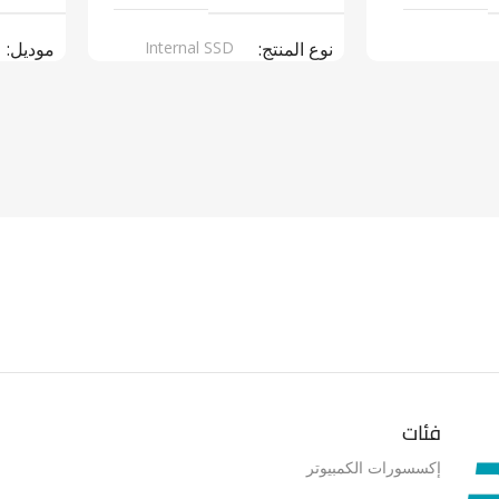
نوع المنتج
Internal SSD
موديل
ر سبلاى
موديل
NV1
نوع المن
ARGERS
فئات
إكسسورات الكمبيوتر