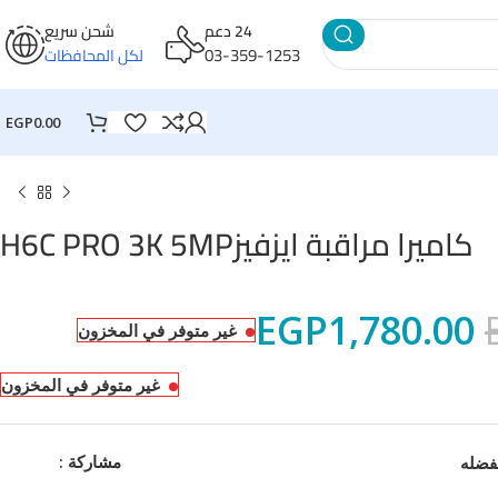
24 دعم
شحن سريع
03-359-1253
لكل المحافظات
EGP
0.00
كاميرا مراقبة ايزفيزH6C PRO 3K 5MP
EGP
1,780.00
غير متوفر في المخزون
غير متوفر في المخزون
مشاركة :
فضله