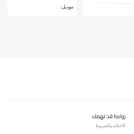
موديل
نوع المنتج
صب ووفر
تج
LAPTOP CH
روابط قد تهمك
الأحكام والشروط