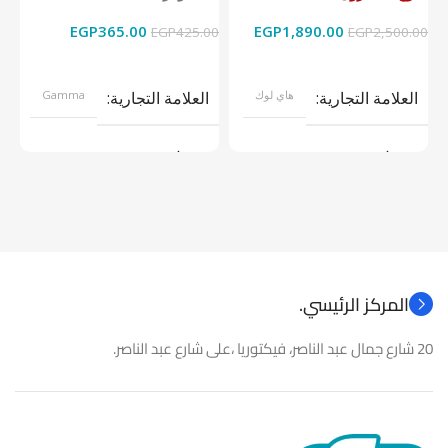
EGP
365.00
EGP
1,890.00
00
EGP
425.00
EGP
2,500.00
قراءة المزيد
إضافة إلى السلة
العلامة التجارية
هاي لوك
العلامة التجارية
Gamma
موديل
موديل
نوع المنتج
كاميرات مراقبة
نوع المنتج
باور سبلاى
المركز الرئيسي.
20 شارع جمال عبد الناصر، فيكتوريا ،على شارع عبد الناصر.