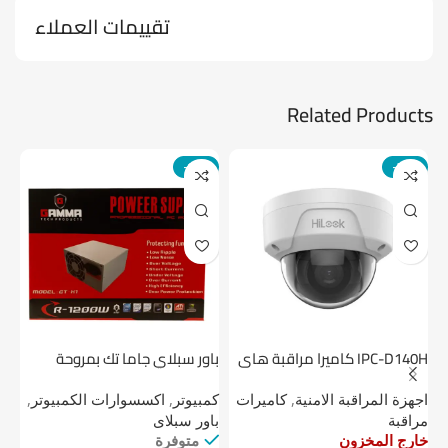
تقييمات العملاء
Related Products
-14%
-24%
IPC-D140H كاميرا مراقبة هاى
باور سبلاي جاما تك بمروحة
لوك داخلية 4 ميجا
واحدة
1 تيرابايت NV1 NVMe PCIe
اجهزة المراقبة الامنية
,
كاميرات
كمبيوتر
,
اكسسوارات الكمبيوتر
,
اج
مراقبة
باور سبلاى
دي
خارج المخزون
متوفرة
خا