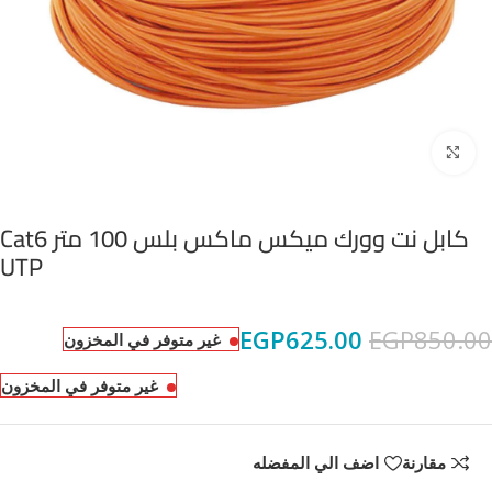
Click to enlarge
كابل نت وورك ميكس ماكس بلس 100 متر Cat6
UTP
EGP
625.00
EGP
850.00
غير متوفر في المخزون
غير متوفر في المخزون
مقارنة
اضف الي المفضله