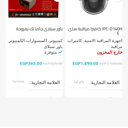
IPC-D140H كاميرا مراقبة هاى
باور سبلاي جاما تك بمروحة
لوك داخلية 4 ميجا
واحدة
1 تيرابايت NV1 NVMe PCIe
اجهزة المراقبة الامنية
,
كاميرات
كمبيوتر
,
اكسسوارات الكمبيوتر
,
اج
مراقبة
باور سبلاى
دي
خارج المخزون
متوفرة
خا
EGP
365.00
EGP
1,890.00
00
EGP
425.00
EGP
2,500.00
قراءة المزيد
إضافة إلى السلة
العلامة التجارية
هاي لوك
العلامة التجارية
Gamma
موديل
موديل
نوع المنتج
كاميرات مراقبة
نوع المنتج
باور سبلاى