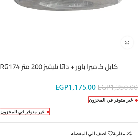
Click to enlarge
كابل كاميرا باور + داتا تليفيز 200 متر RG174
EGP
1,175.00
EGP
1,350.00
غير متوفر في المخزون
غير متوفر في المخزون
مقارنة
اضف الي المفضله