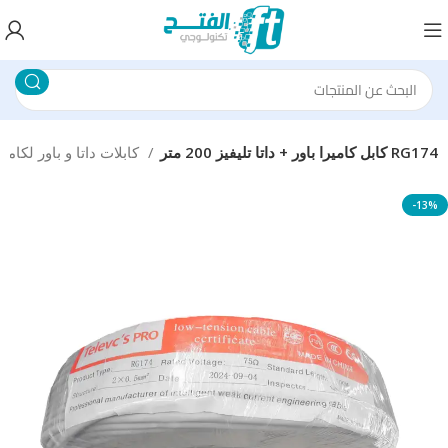
كابل كاميرا باور + داتا تليفيز 200 متر RG174
كابلات داتا و باور لكاميرات المراقبة
-13%