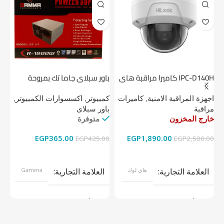
IPC-D140H كاميرا مراقبة هاى
باور سبلاي جاما تك بمروحة
لوك داخلية 4 ميجا
واحدة
1 تيرابايت NV1 NVMe PCIe
اجهزة المراقبة الامنية
,
كاميرات
كمبيوتر
,
اكسسوارات الكمبيوتر
,
اج
مراقبة
باور سبلاى
دي
خارج المخزون
متوفرة
خا
EGP
365.00
EGP
1,890.00
00
EGP
425.00
EGP
2,500.00
قراءة المزيد
إضافة إلى السلة
العلامة التجارية
هاي لوك
العلامة التجارية
Gamma
موديل
موديل