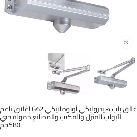
Click to enlarge
غالق باب هيدروليكي أوتوماتيكي G62 إغلاق ناعم
لأبواب المنزل والمكتب والمصانع حمولة حتي
80كجم