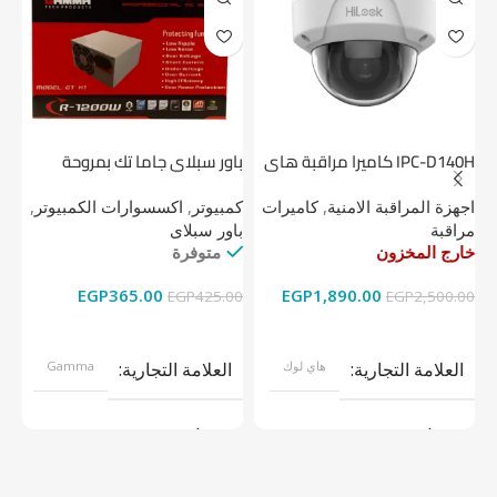
IPC-D140H كاميرا مراقبة هاى
باور سبلاي جاما تك بمروحة
لوك داخلية 4 ميجا
واحدة
1 تيرابايت NV1 NVMe PCIe
اجهزة المراقبة الامنية
,
كاميرات
كمبيوتر
,
اكسسوارات الكمبيوتر
,
اج
مراقبة
باور سبلاى
دي
خارج المخزون
متوفرة
خا
EGP
365.00
EGP
1,890.00
00
EGP
425.00
EGP
2,500.00
قراءة المزيد
إضافة إلى السلة
العلامة التجارية
هاي لوك
العلامة التجارية
Gamma
موديل
موديل
كاميرات مراقبة
باور سبلاى