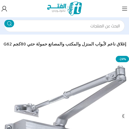
غالق باب هيدروليكي أوتوماتيكي G62 إغلاق ناعم لأبواب المنزل والمكتب والمصانع حمولة حتي 80كجم
-24%