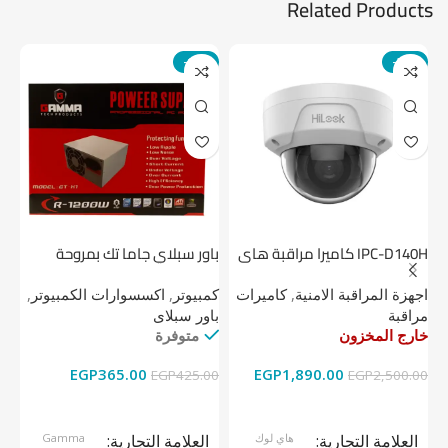
Related Products
-14%
-24%
IPC-D140H كاميرا مراقبة هاى
باور سبلاي جاما تك بمروحة
لوك داخلية 4 ميجا
واحدة
1 تيرابايت NV1 NVMe PCIe
اجهزة المراقبة الامنية
,
كاميرات
كمبيوتر
,
اكسسوارات الكمبيوتر
,
اج
مراقبة
باور سبلاى
دي
خارج المخزون
متوفرة
خا
EGP
365.00
EGP
1,890.00
00
EGP
425.00
EGP
2,500.00
قراءة المزيد
إضافة إلى السلة
العلامة التجارية
هاي لوك
العلامة التجارية
Gamma