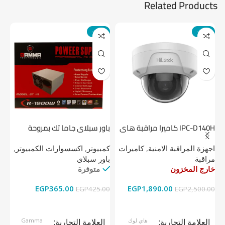
Related Products
-14%
-24%
IPC-D140H كاميرا مراقبة هاى
باور سبلاي جاما تك بمروحة
لوك داخلية 4 ميجا
واحدة
1 تيرابايت NV1 NVMe PCIe
اجهزة المراقبة الامنية
,
كاميرات
كمبيوتر
,
اكسسوارات الكمبيوتر
,
اج
مراقبة
باور سبلاى
دي
خارج المخزون
متوفرة
خا
EGP
365.00
EGP
1,890.00
00
EGP
425.00
EGP
2,500.00
قراءة المزيد
إضافة إلى السلة
العلامة التجارية
هاي لوك
العلامة التجارية
Gamma