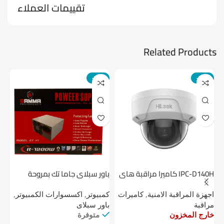
تقييمات العملاء
Related Products
-14%
-24%
IPC-D140H كاميرا مراقبة هاى
باور سبلاي جاما تك بمروحة
لوك داخلية 4 ميجا
واحدة
1 تيرابايت NV1 NVMe PCIe
اجهزة المراقبة الامنية
,
كاميرات
كمبيوتر
,
اكسسوارات الكمبيوتر
,
اج
مراقبة
باور سبلاى
دي
خارج المخزون
متوفرة
خا