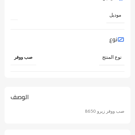
موديل
نوع
نوع المنتج
صب ووفر
الوصف
صب ووفر زيرو 8650