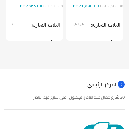
EGP
365.00
EGP
1,890.00
00
EGP
425.00
EGP
2,500.00
قراءة المزيد
إضافة إلى السلة
العلامة التجارية
هاي لوك
العلامة التجارية
Gamma
موديل
موديل
نوع المنتج
كاميرات مراقبة
نوع المنتج
باور سبلاى
المركز الرئيسي.
20 شارع جمال عبد الناصر، فيكتوريا ،على شارع عبد الناصر.