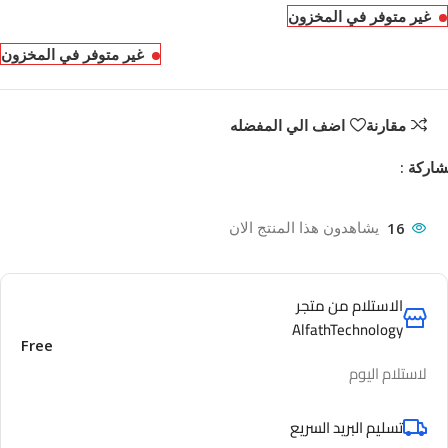
غير متوفر في المخزون
غير متوفر في المخزون
مقارنة
اضف الي المفضله
اركة :
16
يشاهدون هذا المنتج الان
الاستلام من متجر
AlfathTechnology
Free
لاستلام اليوم
تسليم البريد السريع