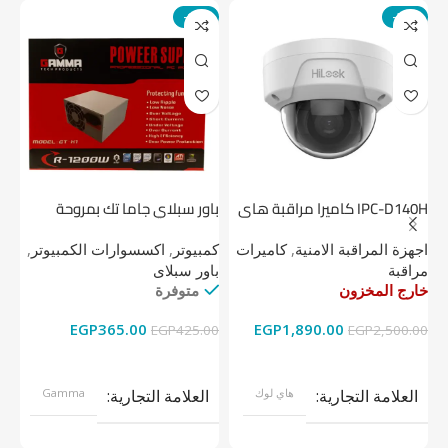
-14%
-24%
IPC-D140H كاميرا مراقبة هاى
باور سبلاي جاما تك بمروحة
لوك داخلية 4 ميجا
واحدة
1 تيرابايت NV1 NVMe PCIe
اجهزة المراقبة الامنية
,
كاميرات
كمبيوتر
,
اكسسوارات الكمبيوتر
,
اج
مراقبة
باور سبلاى
دي
خارج المخزون
متوفرة
خا
EGP
365.00
EGP
1,890.00
00
EGP
425.00
EGP
2,500.00
قراءة المزيد
إضافة إلى السلة
العلامة التجارية
هاي لوك
العلامة التجارية
Gamma