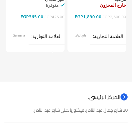
خارج المخزون
متوفرة
خا
EGP
365.00
EGP
1,890.00
00
EGP
425.00
EGP
2,500.00
قراءة المزيد
إضافة إلى السلة
العلامة التجارية
هاي لوك
العلامة التجارية
Gamma
موديل
موديل
نوع المنتج
كاميرات مراقبة
نوع المنتج
باور سبلاى
المركز الرئيسي.
20 شارع جمال عبد الناصر، فيكتوريا ،على شارع عبد الناصر.