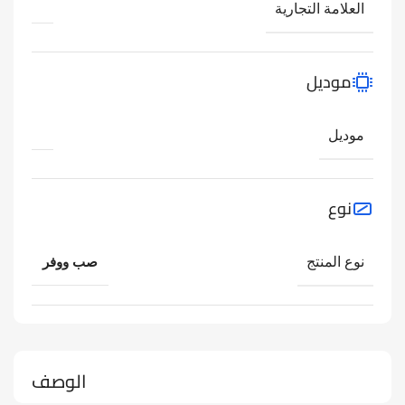
العلامة التجارية
موديل
موديل
نوع
نوع المنتج
صب ووفر
الوصف