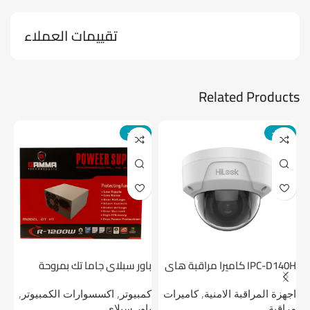
تقييمات العملاء
Related Products
-14%
-24%
IPC-D140H كاميرا مراقبة هاى
باور سبلاي جاما تك بمروحة
لوك داخلية 4 ميجا
واحدة
1 تيرابايت NV1 NVMe PCIe
اجهزة المراقبة الامنية
,
كاميرات
كمبيوتر
,
اكسسوارات الكمبيوتر
,
اج
مراقبة
باور سبلاى
دي