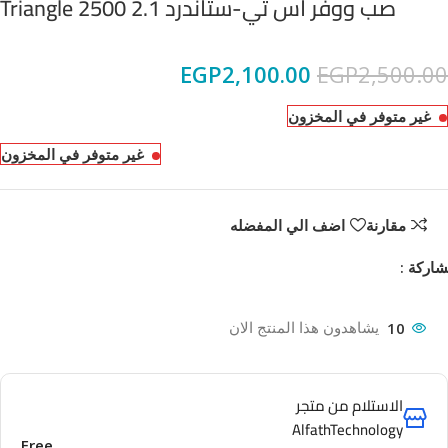
صب ووفر اس تي-ستاندرد Triangle 2500 2.1
EGP
2,100.00
EGP
2,500.00
غير متوفر في المخزون
غير متوفر في المخزون
مقارنة
اضف الي المفضله
اركة :
10
يشاهدون هذا المنتج الان
الاستلام من متجر
AlfathTechnology
Free