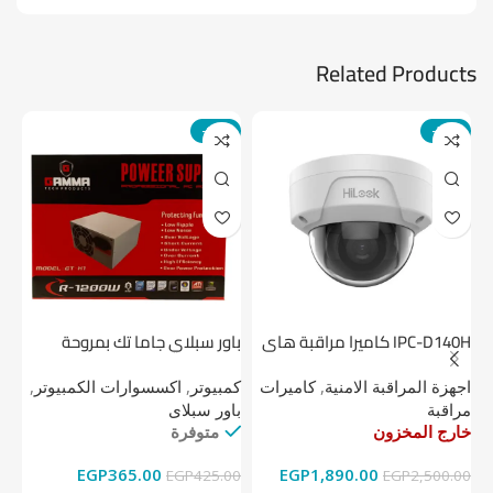
Related Products
-14%
-24%
IPC-D140H كاميرا مراقبة هاى
باور سبلاي جاما تك بمروحة
لوك داخلية 4 ميجا
واحدة
1 تيرابايت NV1 NVMe PCIe
اجهزة المراقبة الامنية
,
كاميرات
كمبيوتر
,
اكسسوارات الكمبيوتر
,
اج
مراقبة
باور سبلاى
دي
خارج المخزون
متوفرة
خا
EGP
365.00
EGP
1,890.00
00
EGP
425.00
EGP
2,500.00