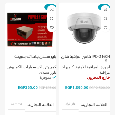
-14%
-24%
IPC-D140H كاميرا مراقبة هاى
باور سبلاي جاما تك بمروحة
لوك داخلية 4 ميجا
واحدة
1 تيرابايت NV1 NVMe PCIe
اجهزة المراقبة الامنية
,
كاميرات
كمبيوتر
,
اكسسوارات الكمبيوتر
,
اج
مراقبة
باور سبلاى
دي
خارج المخزون
متوفرة
خا
EGP
365.00
EGP
1,890.00
00
EGP
425.00
EGP
2,500.00
قراءة المزيد
إضافة إلى السلة
العلامة التجارية
هاي لوك
العلامة التجارية
Gamma