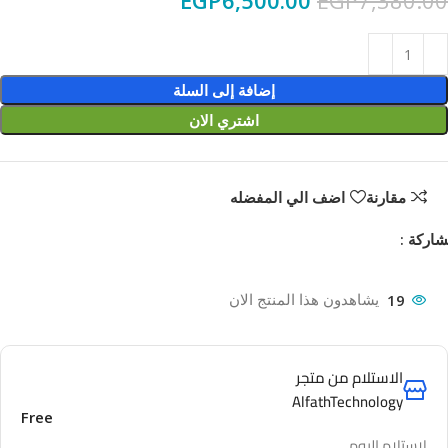
EGP
6,500.00
EGP
7,380.00
إضافة إلى السلة
اشتري الان
مقارنة
اضف الي المفضله
اركة :
19
يشاهدون هذا المنتج الان
الاستلام من متجر
AlfathTechnology
Free
لاستلام اليوم