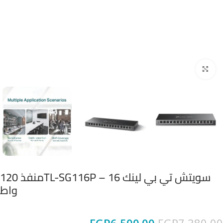
Click to enlarge
سويتش تي بي لينك TL-SG116P – 16منفذ 120
واط