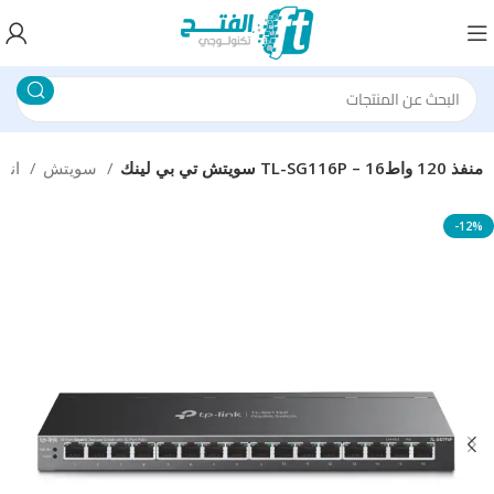
سويتش تي بي لينك TL-SG116P – 16منفذ 120 واط
سويتش
انظمة الشبكات
-12%