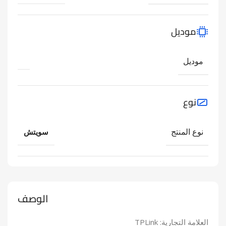
موديل
موديل
نوع
نوع المنتج
سويتش
الوصف
العلامة التجارية: TPLink