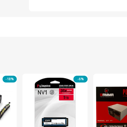
-18%
-6%