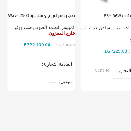
صب ووفر اس تي-ستاندرد Wave 2500
BSY-96W
ط
2.1
كمبيوتر
,
انظمة الصوت
,
صب ووفر
اللاب توب
,
شاحن لاب توب
,
ا
خارج المخزون
خ
خ
EGP
2,100.00
EGP
2,600.00
EGP
225.00
0
E
قراءة المزيد
ى السلة
العلامة التجارية
التجارية
Generic
موديل
نوع المنتج
صب ووفر
تج
LAPTOP CH