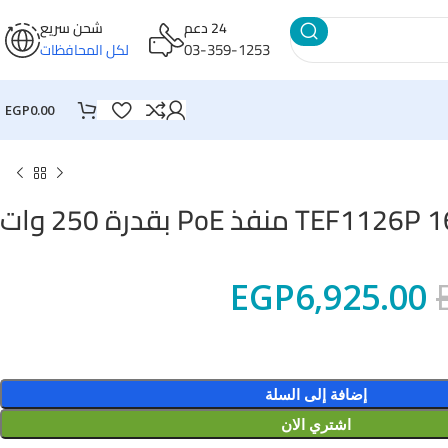
24 دعم
شحن سريع
03-359-1253
لكل المحافظات
EGP
0.00
EGP
6,925.00
إضافة إلى السلة
اشتري الان