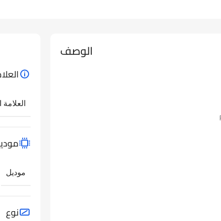
الوصف
العلام
العلامة ا
مودي
موديل
نوع