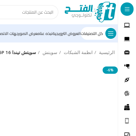
كل التصنيفات
العروض الترويجية
نبذه عنا
معرض الصور
جهات الاتصا
الرئيسية
انظمة الشبكات
سويتش
سويتش تيندا TEF1126P 16 منفذ PoE بقدرة 250 وات
-6%