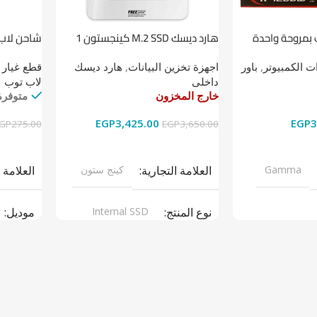
 بمروحة واحدة
هارد ديسك M.2 SSD كينجستون 1
شاحن لاب توب 
تيرابايت NV1 NVMe PCIe
 الكمبيوتر
,
باور
اجهزة تخزين البيانات
,
هارد ديسك
قطع غيار 
داخلى
لاب توب
خارج المخزون
متوفرة
EGP
3,425.00
EGP
3
GP
275.00
EGP
3,650.00
قراءة المزيد
إضافة إل
Gamma
العلامة التجارية
كينج ستون
العلامة 
نوع المنتج
Internal SSD
موديل
ر سبلاى
موديل
NV1
نوع المن
ARGERS