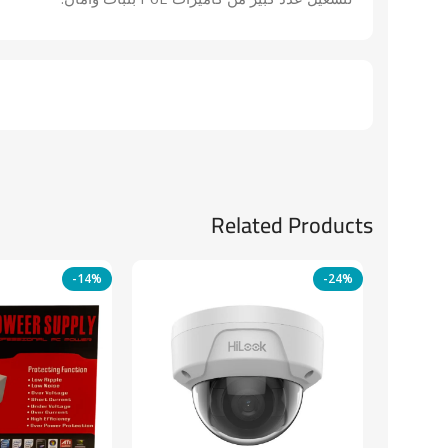
Related Products
-14%
-24%