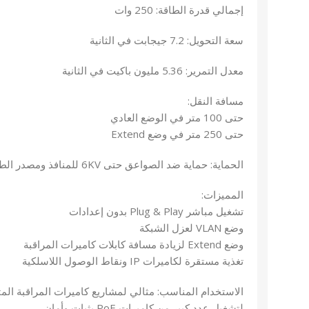
إجمالي قدرة الطاقة: 250 وات
سعة التحويل: 7.2 جيجابت في الثانية
معدل التمرير: 5.36 مليون باكيت في الثانية
مسافة النقل:
حتى 100 متر في الوضع العادي
حتى 250 متر في وضع Extend
الحماية: حماية ضد الصواعق حتى 6KV للمنافذ ومصدر الطاقة
المميزات:
تشغيل مباشر Plug & Play بدون إعدادات
وضع VLAN لعزل الشبكة
وضع Extend لزيادة مسافة كابلات كاميرات المراقبة
تغذية مستقرة لكاميرات IP ونقاط الوصول اللاسلكية
لتشغيل عدد كبير من كاميرات PoE بثبات وأمان.