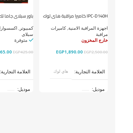
باور سبلاي جاما تك
IPC-D140H كاميرا مراقبة هاى لوك
داخلية 4 ميجا
كمبيوتر
,
اكسسوارات
اجهزة المراقبة الامنية
,
كاميرات
سبلاى
مراقبة
متوفرة
خارج المخزون
65.00
EGP
1,890.00
EGP
425.00
EGP
2,500.00
إضافة إلى السلة
قراءة المزيد
العلامة التجارية
العلامة التجارية
هاي لوك
موديل
موديل
نوع المنتج
باو
نوع المنتج
كاميرات مراقبة