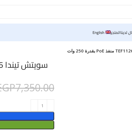
ل لدينا
المتجر
English
سويتش تيندا TEF1126P 16 منفذ PoE بقدرة 250 وات
EGP
7,350.00