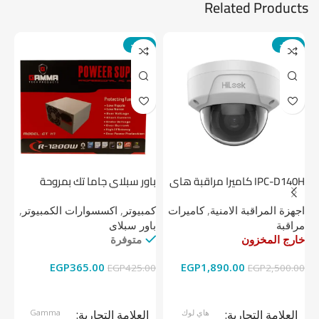
Related Products
-14%
-24%
IPC-D140H كاميرا مراقبة هاى
باور سبلاي جاما تك بمروحة
لوك داخلية 4 ميجا
واحدة
1 تيرابايت NV1 NVMe PCIe
اجهزة المراقبة الامنية
,
كاميرات
كمبيوتر
,
اكسسوارات الكمبيوتر
,
اج
مراقبة
باور سبلاى
دي
خارج المخزون
متوفرة
خا
EGP
365.00
EGP
1,890.00
00
EGP
425.00
EGP
2,500.00
قراءة المزيد
إضافة إلى السلة
العلامة التجارية
هاي لوك
العلامة التجارية
Gamma