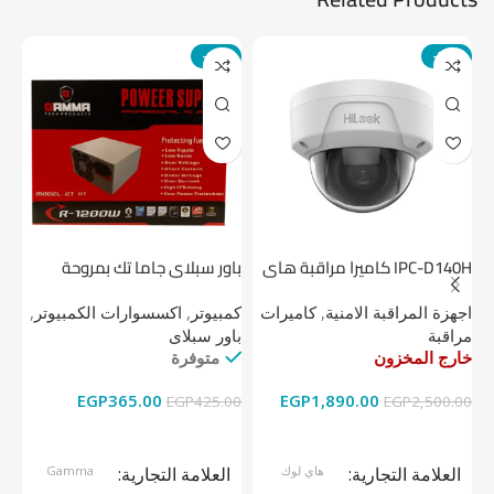
-14%
-24%
IPC-D140H كاميرا مراقبة هاى
باور سبلاي جاما تك بمروحة
لوك داخلية 4 ميجا
واحدة
1 تيرابايت NV1 NVMe PCIe
اجهزة المراقبة الامنية
,
كاميرات
كمبيوتر
,
اكسسوارات الكمبيوتر
,
اج
مراقبة
باور سبلاى
دي
خارج المخزون
متوفرة
خا
EGP
365.00
EGP
1,890.00
00
EGP
425.00
EGP
2,500.00
قراءة المزيد
إضافة إلى السلة
العلامة التجارية
هاي لوك
العلامة التجارية
Gamma