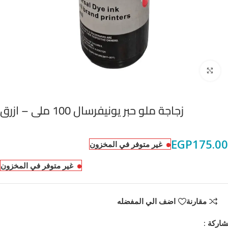
Click to enlarge
زجاجة ملو حبر يونيفرسال 100 ملى – ازرق
EGP
175.00
غير متوفر في المخزون
غير متوفر في المخزون
مقارنة
اضف الي المفضله
اركة :