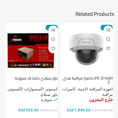
Related Products
-14%
-24%
IPC-D140H كاميرا مراقبة هاى
باور سبلاي جاما تك بمروحة
لوك داخلية 4 ميجا
واحدة
1 تيرابايت NV1 NVMe PCIe
اجهزة المراقبة الامنية
,
كاميرات
كمبيوتر
,
اكسسوارات الكمبيوتر
,
اج
مراقبة
باور سبلاى
دي
خارج المخزون
متوفرة
خا
EGP
365.00
EGP
1,890.00
00
EGP
425.00
EGP
2,500.00