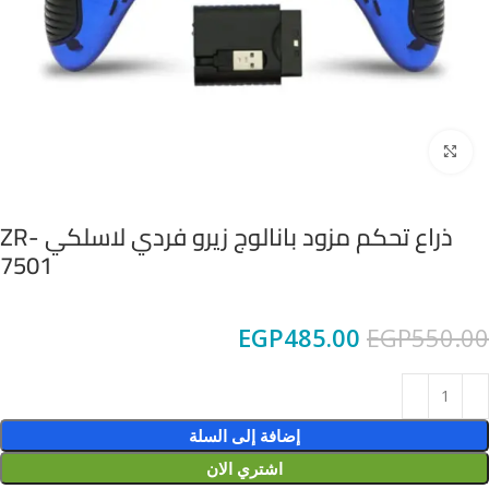
Click to enlarge
ذراع تحكم مزود بانالوج زيرو فردي لاسلكي ZR-
7501
EGP
485.00
EGP
550.00
إضافة إلى السلة
اشتري الان