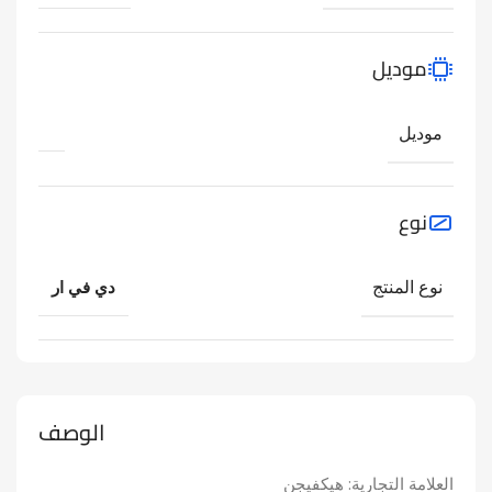
موديل
موديل
نوع
نوع المنتج
دي في ار
الوصف
العلامة التجارية: هيكفيجن