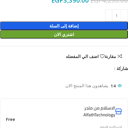
EGP
3,390.00
EGP
4,250.00
إضافة إلى السلة
اشتري الان
مقارنة
اضف الي المفضله
اركة :
14
يشاهدون هذا المنتج الان
الاستلام من متجر
AlfathTechnology
Free
لاستلام اليوم