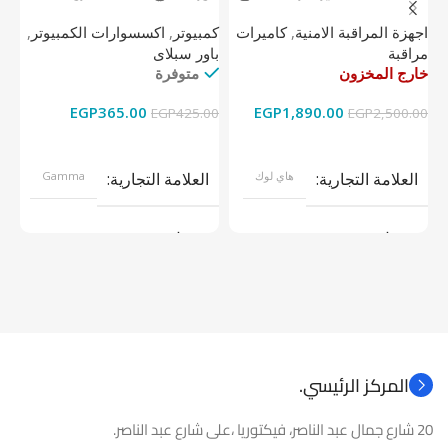
لوك داخلية 4 ميجا
واحدة
1 تيرابايت NV1 NVMe PCIe
اجهزة المراقبة الامنية
,
كاميرات
كمبيوتر
,
اكسسوارات الكمبيوتر
,
اج
مراقبة
باور سبلاى
دي
خارج المخزون
متوفرة
خا
EGP
365.00
EGP
1,890.00
00
EGP
425.00
EGP
2,500.00
قراءة المزيد
إضافة إلى السلة
العلامة التجارية
هاي لوك
العلامة التجارية
Gamma
موديل
موديل
نوع المنتج
كاميرات مراقبة
نوع المنتج
باور سبلاى
المركز الرئيسي.
20 شارع جمال عبد الناصر، فيكتوريا ،على شارع عبد الناصر.