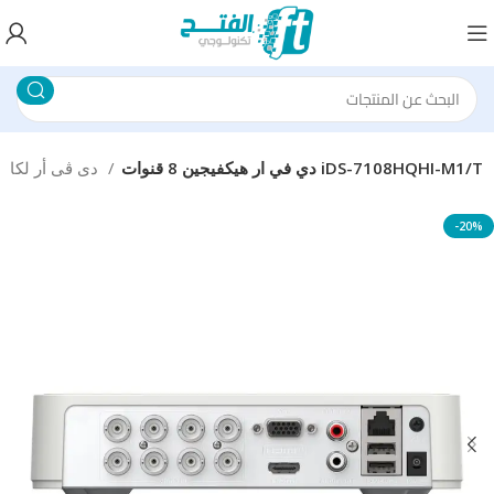
دي في ار هيكفيجين 8 قنوات iDS-7108HQHI-M1/T
دى ڨى أر لكاميرات المراقبة
-20%