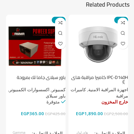
Related Products
-14%
-24%
IPC-D140H كاميرا مراقبة هاى
باور سبلاي جاما تك بمروحة
لوك داخلية 4 ميجا
واحدة
1 تيرابايت NV1 NVMe PCIe
اجهزة المراقبة الامنية
,
كاميرات
كمبيوتر
,
اكسسوارات الكمبيوتر
,
اج
مراقبة
باور سبلاى
دي
خارج المخزون
متوفرة
خا
EGP
365.00
EGP
1,890.00
00
EGP
425.00
EGP
2,500.00
قراءة المزيد
إضافة إلى السلة
العلامة التجارية
هاي لوك
العلامة التجارية
Gamma