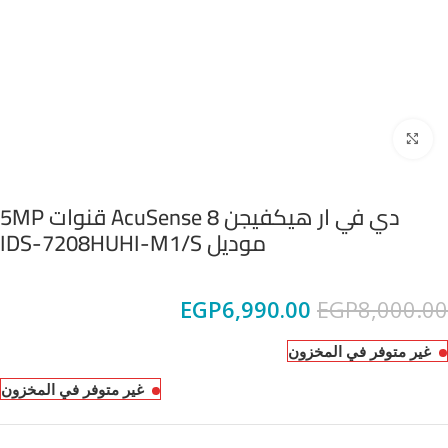
Click to enlarge
دي في ار هيكفيجن AcuSense 8 قنوات 5MP
موديل IDS-7208HUHI-M1/S
EGP
6,990.00
EGP
8,000.00
غير متوفر في المخزون
غير متوفر في المخزون