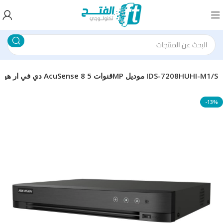
دي في ار هيكفيجن AcuSense 8 قنوات 5MP موديل IDS-7208HUHI-M1/S
-13%