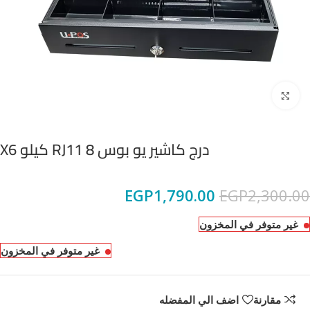
Click to enlarge
درج كاشير يو بوس RJ11 8 كيلو X6
EGP
1,790.00
EGP
2,300.00
غير متوفر في المخزون
غير متوفر في المخزون
مقارنة
اضف الي المفضله