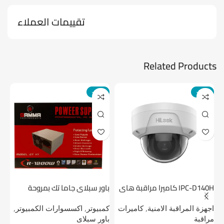
تقييمات العملاء
Related Products
-14%
-24%
IPC-D140H كاميرا مراقبة هاى
باور سبلاي جاما تك بمروحة
لوك داخلية 4 ميجا
واحدة
1 تيرابايت NV1 NVMe PCIe
اجهزة المراقبة الامنية
,
كاميرات
كمبيوتر
,
اكسسوارات الكمبيوتر
,
اج
مراقبة
باور سبلاى
دي