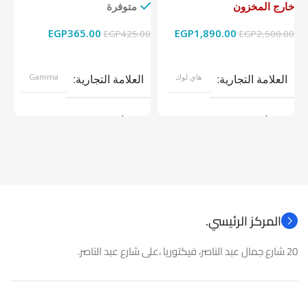
خارج المخزون
متوفرة
خا
EGP
365.00
EGP
1,890.00
00
EGP
425.00
EGP
2,500.00
قراءة المزيد
إضافة إلى السلة
العلامة التجارية
هاي لوك
العلامة التجارية
Gamma
موديل
موديل
نوع المنتج
كاميرات مراقبة
نوع المنتج
باور سبلاى
المركز الرئيسي.
20 شارع جمال عبد الناصر، فيكتوريا ،على شارع عبد الناصر.