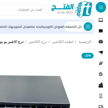
كل التصنيفات
العروض الترويجية
نبذه عنا
معرض الصور
جهات الاتصا
الرئيسية
انظمة الكاشير
درج الكاشير
درج كاشير يو بوس RJ11 6 كي
-20%