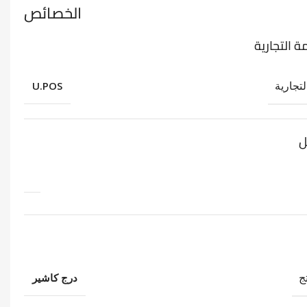
الخصائص
ة التجارية
لتجارية
U.POS
ل
ج
درج كاشير