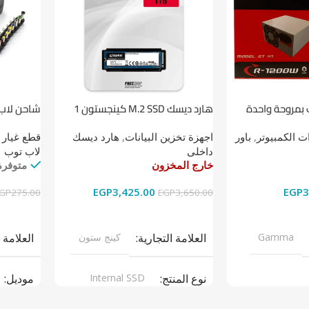
 بمروحة واحدة
هارد ديسك M.2 SSD كينجستون 1
شاحن لاب توب 
تيرابايت NV1 NVMe PCIe
 الكمبيوتر
,
باور
اجهزة تخزين البيانات
,
هارد ديسك
قطع غيار 
داخلى
لاب توب
خارج المخزون
متوفرة
EGP
3,425.00
EGP
3
GP
275.00
EGP
3,650.00
قراءة المزيد
إضافة إل
Gamma
العلامة التجارية
كينج ستون
العلامة 
نوع المنتج
Internal SSD
موديل