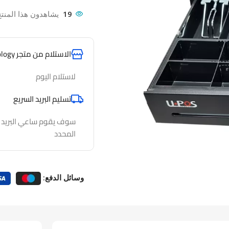
19
يشاهدون هذا المنتج
الاستلام من متجر AlfathTechnology
لاستلام اليوم
تسليم البريد السريع
سوف يقوم ساعي البريد لدي
المحدد
وسائل الدفع: