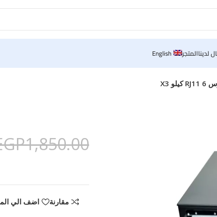
ل لدينا
المتجر
English
لو X3
EGP
1,850.00
مقارنة
اضف الي الم