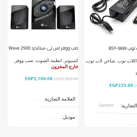
صب ووفر اس تي-ستاندرد Wave 2500
BSY-96W
ط
2.1
كمبيوتر
,
انظمة الصوت
,
صب ووفر
اللاب توب
,
شاحن لاب توب
,
ا
خارج المخزون
خ
خ
EGP
2,100.00
EGP
2,600.00
EGP
225.00
0
E
قراءة المزيد
ى السلة
العلامة التجارية
التجارية
Generic
موديل
نوع المنتج
صب ووفر