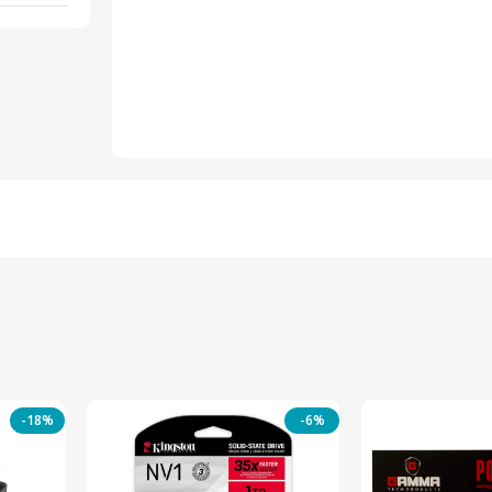
-18%
-6%