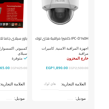
باور سبلاي جاما تك
IPC-D140H كاميرا مراقبة هاى لوك
داخلية 4 ميجا
كمبيوتر
,
اكسسوارات
اجهزة المراقبة الامنية
,
كاميرات
سبلاى
مراقبة
متوفرة
خارج المخزون
65.00
EGP
1,890.00
EGP
425.00
EGP
2,500.00
إضافة إلى السلة
قراءة المزيد
العلامة التجارية
العلامة التجارية
هاي لوك
موديل
موديل