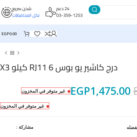
24 دعم
شحن سريع
03-359-1253
لكل المحافظات
EGP
0.00
درج كاشير يو بوس RJ11 6 كيلو X3
EGP
1,475.00
غير متوفر في المخزون
غير متوفر في المخزون
مشاركة :
فضله