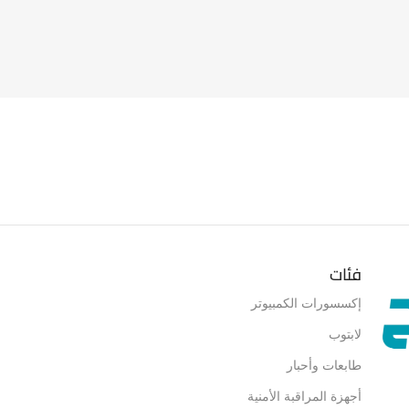
ر سبلاى
موديل
NV1
نوع المن
ARGERS
فئات
إكسسورات الكمبيوتر
لابتوب
طابعات وأحبار
أجهزة المراقبة الأمنية