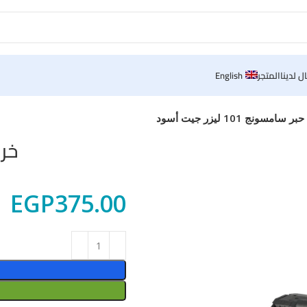
ل لدينا
المتجر
English
سونج 101 ليزر جيت أسود
خرطو
EGP
375.00