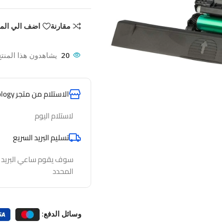
مقارنة
اضف الي الم
20
يشاهدون هذا المنتج
الاستلام من متجر AlfathTechnology
لاستلام اليوم
تسليم البريد السريع
سوف يقوم ساعي البريد لدي
المحدد
وسائل الدفع: