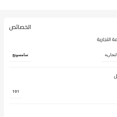
الخصائص
ة التجارية
لتجارية
سامسونج
ل
101