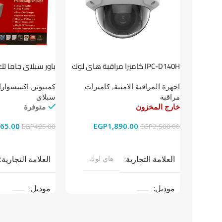
باور سبلاي جاما تك
IPC-D140H كاميرا مراقبة هاى لوك
داخلية 4 ميجا
كمبيوتر
,
اكسسوارات
اجهزة المراقبة الامنية
,
كاميرات
سبلاى
مراقبة
متوفرة
خارج المخزون
65.00
EGP
1,890.00
EGP
425.00
EGP
2,500.00
إضافة إلى السلة
قراءة المزيد
العلامة التجارية
العلامة التجارية
هاي لوك
موديل
موديل
نوع المنتج
باو
نوع المنتج
كاميرات مراقبة