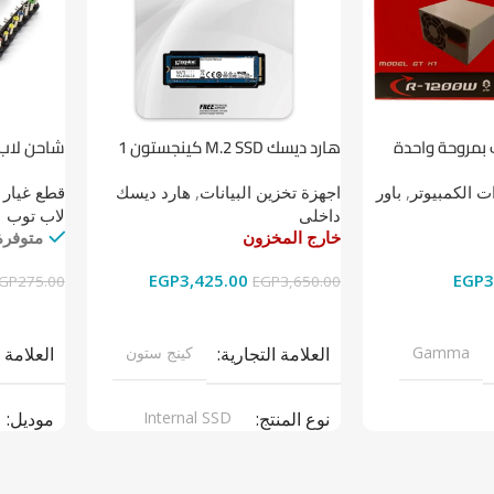
 بمروحة واحدة
هارد ديسك M.2 SSD كينجستون 1
شاحن لاب توب 
تيرابايت NV1 NVMe PCIe
 الكمبيوتر
,
باور
اجهزة تخزين البيانات
,
هارد ديسك
قطع غيار 
داخلى
لاب توب
خارج المخزون
متوفرة
EGP
3,425.00
EGP
3
GP
275.00
EGP
3,650.00
قراءة المزيد
إضافة إل
Gamma
العلامة التجارية
كينج ستون
العلامة 
نوع المنتج
Internal SSD
موديل
ر سبلاى
موديل
NV1
نوع المن