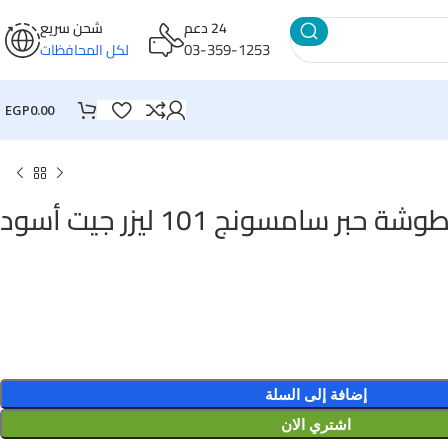
24 دعم
شحن سريع
03-359-1253
لكل المحافظات
EGP
0.00
شة حبر سامسونج 101 ليزر جيت أسود
إضافة إلى السلة
اشتري الان