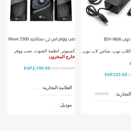
صب ووفر اس تي-ستاندرد Wave 2500
BSY-96W
ط
2.1
كمبيوتر
,
انظمة الصوت
,
صب ووفر
اللاب توب
,
شاحن لاب توب
,
ا
خارج المخزون
خ
خ
EGP
2,100.00
EGP
2,600.00
EGP
225.00
0
E
قراءة المزيد
ى السلة
العلامة التجارية
التجارية
Generic
موديل
نوع المنتج
صب ووفر
تج