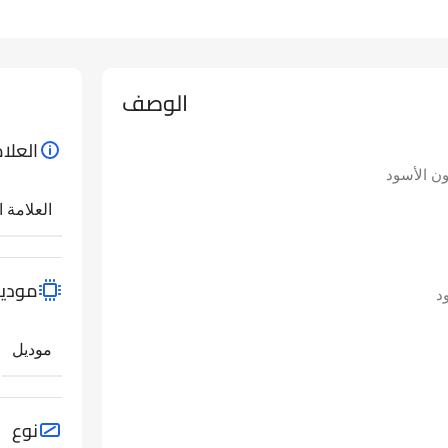
الوصف
العلام
العلامة ا
مودي
د
موديل
نوع