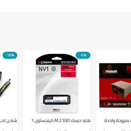
-18%
-6%
 بمروحة واحدة
هارد ديسك M.2 SSD كينجستون 1
شاحن لاب توب 
تيرابايت NV1 NVMe PCIe