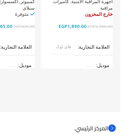
كمبيوتر
,
اكسسوارات
اجهزة المراقبة الامنية
,
كاميرات
سبلاى
مراقبة
متوفرة
خارج المخزون
65.00
EGP
1,890.00
EGP
425.00
EGP
2,500.00
إضافة إلى السلة
قراءة المزيد
العلامة التجارية
العلامة التجارية
هاي لوك
موديل
موديل
نوع المنتج
باو
نوع المنتج
كاميرات مراقبة
المركز الرئيسي.