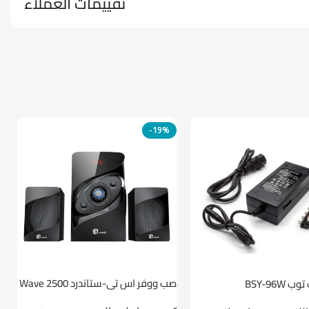
تقييمات العملاء
-19%
صب ووفر اس تي-ستاندرد Wave 2500
BSY-96W
ط
2.1