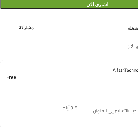
اشتري الان
مشاركة :
فضله
 الان
Free
3-5 أيام
نا بالتسليم إلى العنوان