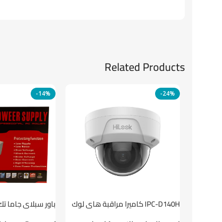
Related Products
-14%
-24%
باور سبلاي جاما تك
IPC-D140H كاميرا مراقبة هاى لوك
داخلية 4 ميجا