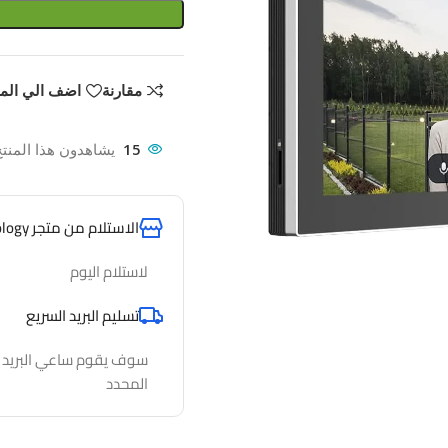
مقارنة
اضف الي الم
15
يشاهدون هذا المنتج
الاستلام من متجر AlfathTechnology
لاستلام اليوم
تسليم البريد السريع
سوف يقوم ساعي البريد لدي
المحدد