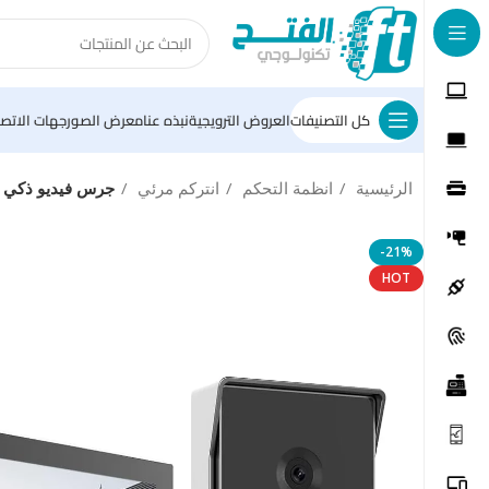
كل التصنيفات
العروض الترويجية
نبذه عنا
معرض الصور
جهات الاتصا
الرئيسية
انظمة التحكم
انتركم مرئي
جرس فيديو ذكي ايزفيز HP7
-21%
HOT