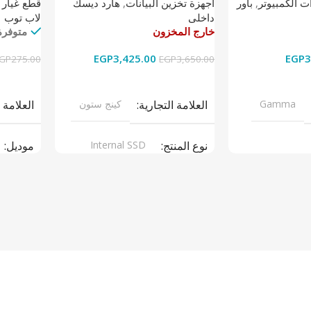
 الكمبيوتر
,
باور
اجهزة تخزين البيانات
,
هارد ديسك
قطع غيار 
داخلى
لاب توب
خارج المخزون
متوفرة
EGP
3,425.00
EGP
3
GP
275.00
EGP
3,650.00
قراءة المزيد
إضافة إل
Gamma
العلامة التجارية
كينج ستون
العلامة 
نوع المنتج
Internal SSD
موديل
ر سبلاى
موديل
NV1
نوع المن
ARGERS