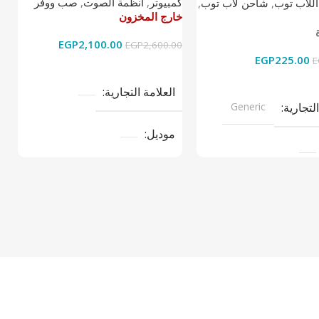
كمبيوتر
,
انظمة الصوت
,
صب ووفر
اللاب توب
,
شاحن لاب توب
,
ا
خارج المخزون
خ
خ
EGP
2,100.00
EGP
2,600.00
EGP
225.00
0
E
قراءة المزيد
ى السلة
العلامة التجارية
التجارية
Generic
موديل
نوع المنتج
صب ووفر
تج
LAPTOP CH