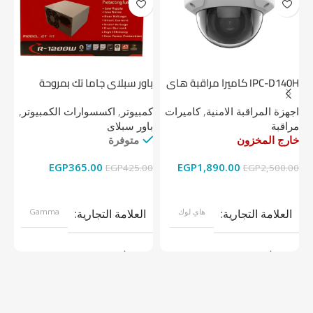
IPC-D140H كاميرا مراقبة هاى
باور سبلاي جاما تك بمروحة
لوك داخلية 4 ميجا
واحدة
1 تيرابايت NV1 NVMe PCIe
اجهزة المراقبة الامنية
,
كاميرات
كمبيوتر
,
اكسسوارات الكمبيوتر
,
اج
مراقبة
باور سبلاى
دي
خارج المخزون
متوفرة
خا
EGP
365.00
EGP
1,890.00
00
EGP
425.00
EGP
2,500.00
قراءة المزيد
إضافة إلى السلة
العلامة التجارية
هاي لوك
العلامة التجارية
Gamma
موديل
موديل
نوع المنتج
كاميرات مراقبة
نوع المنتج
باور سبلاى