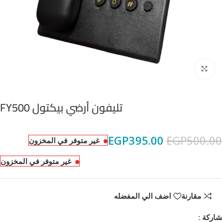
Click to enlarge
تليفون أرضي بيكتول FY500
EGP
395.00
EGP
500.00
غير متوفر في المخزون
غير متوفر في المخزون
مقارنة
اضف الي المفضله
اركة :